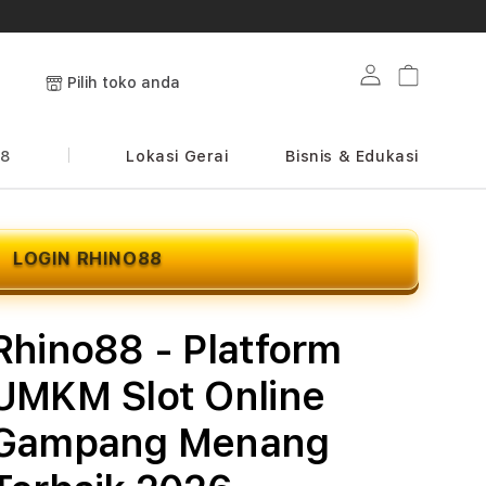
Login
Keranjang
Pilih toko anda
88
Lokasi Gerai
Bisnis & Edukasi
LOGIN RHINO88
Rhino88 - Platform
UMKM Slot Online
Gampang Menang