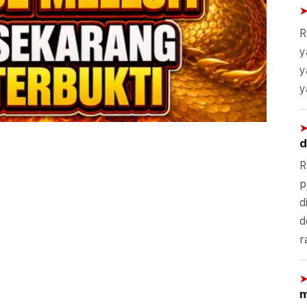
R
y
y
y
d
R
p
d
d
r
m