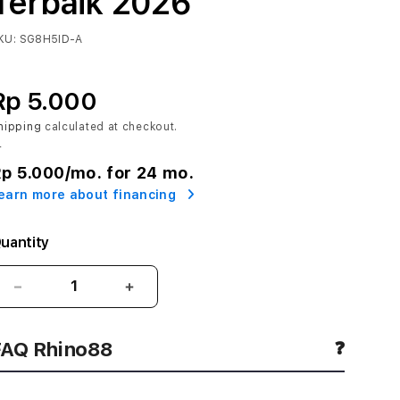
Terbaik 2026
KU:
SG8H5ID-A
Rp 5.000
hipping
calculated at checkout.
r
p 5.000
/mo. for 24 mo.
earn more about financing
uantity
Rhino88
Rhino88
-
-
Platform
Platform
FAQ Rhino88
UMKM
UMKM
Slot
Slot
Online
Online