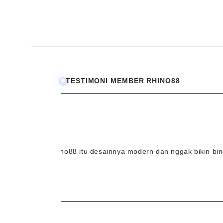
a
n
g
TESTIMONI MEMBER RHINO88
T
e
r
 Rhino88 itu desainnya modern dan nggak bikin bingung. Dibuka d
b
a