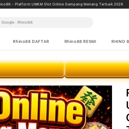
latform UMKM Slot Online Gampang Menang Terbaik 2026
Rhino88 DAFTAR
Rhino88 RESMI
RHINO 