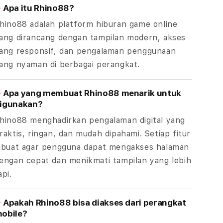
Gampang
Gampang
Apa itu Rhino88?
Menang
Menang
hino88 adalah platform hiburan game online
Terbaik
Terbaik
2026
2026
ang dirancang dengan tampilan modern, akses
ang responsif, dan pengalaman penggunaan
ang nyaman di berbagai perangkat.
Apa yang membuat Rhino88 menarik untuk
igunakan?
hino88 menghadirkan pengalaman digital yang
raktis, ringan, dan mudah dipahami. Setiap fitur
ibuat agar pengguna dapat mengakses halaman
engan cepat dan menikmati tampilan yang lebih
api.
Apakah Rhino88 bisa diakses dari perangkat
obile?