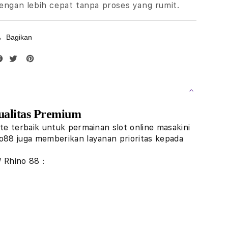
engan lebih cepat tanpa proses yang rumit.
Bagikan
ualitas Premium
e terbaik untuk permainan slot online masakini
88 juga memberikan layanan prioritas kepada
/ Rhino 88 :