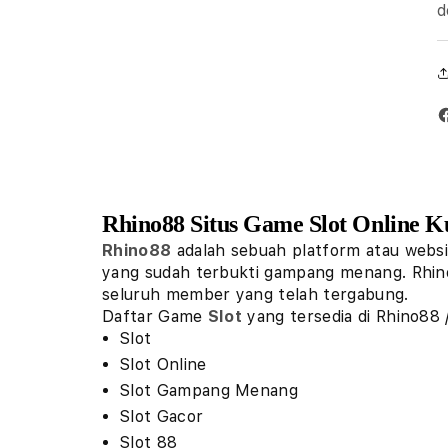
d
Rhino88 Situs Game Slot Online K
Rhino88
adalah sebuah platform atau websit
yang sudah terbukti gampang menang. Rhino
seluruh member yang telah tergabung.
Daftar Game
Slot
yang tersedia di Rhino88 
Slot
Slot Online
Slot Gampang Menang
Slot Gacor
Slot 88