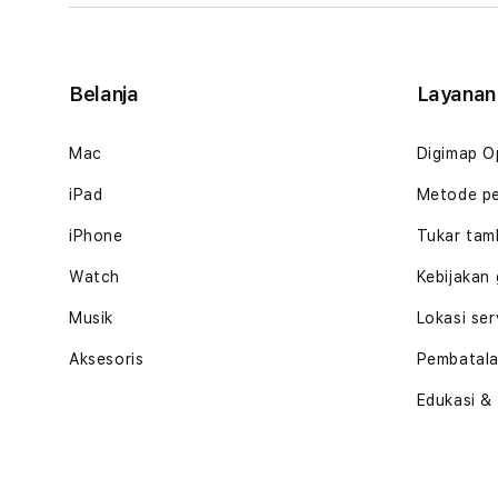
i
k
Belanja
Layanan
2
Mac
Digimap O
0
iPad
Metode p
2
iPhone
Tukar tam
Watch
Kebijakan 
6
Musik
Lokasi ser
Aksesoris
Pembatala
Edukasi &