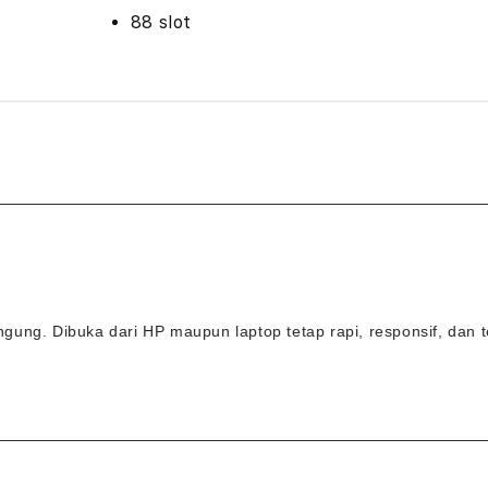
88 slot
2026-01-22
ri HP maupun laptop tetap rapi, responsif, dan terasa premium.