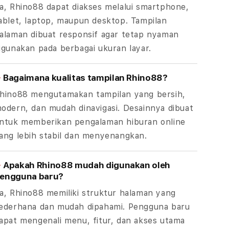
a, Rhino88 dapat diakses melalui smartphone,
ablet, laptop, maupun desktop. Tampilan
alaman dibuat responsif agar tetap nyaman
igunakan pada berbagai ukuran layar.
Bagaimana kualitas tampilan Rhino88?
hino88 mengutamakan tampilan yang bersih,
odern, dan mudah dinavigasi. Desainnya dibuat
ntuk memberikan pengalaman hiburan online
ang lebih stabil dan menyenangkan.
Apakah Rhino88 mudah digunakan oleh
engguna baru?
a, Rhino88 memiliki struktur halaman yang
ederhana dan mudah dipahami. Pengguna baru
apat mengenali menu, fitur, dan akses utama