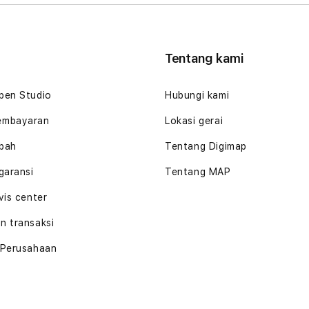
Tentang kami
pen Studio
Hubungi kami
embayaran
Lokasi gerai
bah
Tentang Digimap
garansi
Tentang MAP
vis center
n transaksi
 Perusahaan