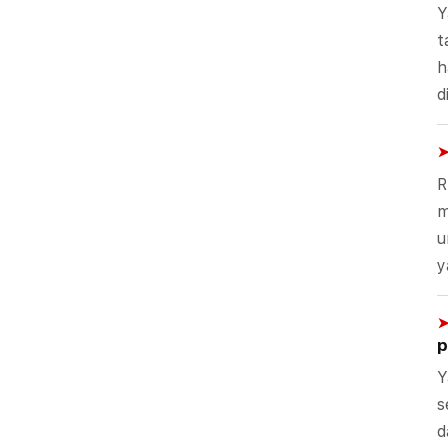
Y
t
h
d
R
m
u
y
p
Y
s
d