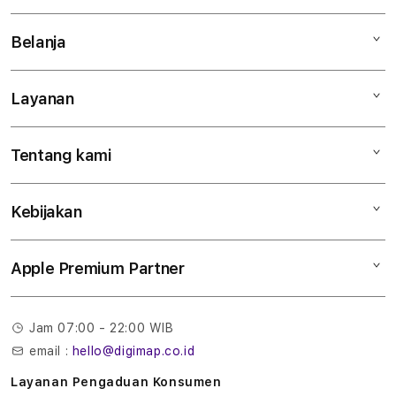
Belanja
Layanan
Mac
iPad
Tentang kami
Digimap Open Studio
iPhone
Metode pembayaran
Watch
Kebijakan
Hubungi kami
Tukar tambah
Musik
Lokasi gerai
Kebijakan garansi
Aksesoris
Apple Premium Partner
Syarat & Ketentuan
Tentang Digimap
Lokasi servis center
Pengiriman
Tentang MAP
Pembatalan transaksi
Jam 07:00 - 22:00 WIB
Privasi
email :
hello@digimap.co.id
Edukasi & Perusahaan
Layanan Pengaduan Konsumen