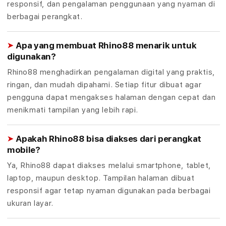
M
responsif, dan pengalaman penggunaan yang nyaman di
berbagai perangkat.
S
l
Apa yang membuat Rhino88 menarik untuk
digunakan?
o
Rhino88 menghadirkan pengalaman digital yang praktis,
t
ringan, dan mudah dipahami. Setiap fitur dibuat agar
pengguna dapat mengakses halaman dengan cepat dan
O
menikmati tampilan yang lebih rapi.
n
Apakah Rhino88 bisa diakses dari perangkat
l
mobile?
i
Ya, Rhino88 dapat diakses melalui smartphone, tablet,
laptop, maupun desktop. Tampilan halaman dibuat
n
responsif agar tetap nyaman digunakan pada berbagai
e
ukuran layar.
G