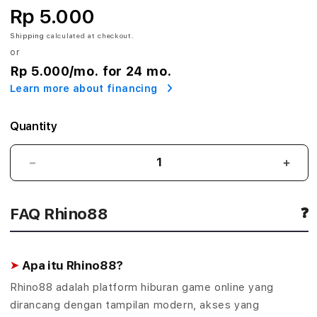
Rp 5.000
P
Shipping
calculated at checkout.
l
or
Rp 5.000
/mo. for 24 mo.
a
Learn more about financing
t
Quantity
f
o
Rhino88
Rhin
r
-
-
Platform
Plat
m
FAQ Rhino88
UMKM
UMK
Slot
Slot
U
Online
Onlin
Gampang
Gam
Apa itu Rhino88?
M
Menang
Mena
Terbaik
Terba
Rhino88 adalah platform hiburan game online yang
K
2026
2026
dirancang dengan tampilan modern, akses yang