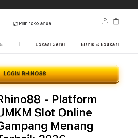
Login
Keranjang
Pilih toko anda
88
Lokasi Gerai
Bisnis & Edukasi
LOGIN RHINO88
Rhino88 - Platform
UMKM Slot Online
Gampang Menang