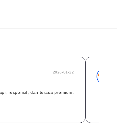
Dewi Anggraini
2026-01-22
★
★
★
★
★
f, dan terasa premium.
Pengalaman pakai Rhino
✓ TERVERIFIKASI