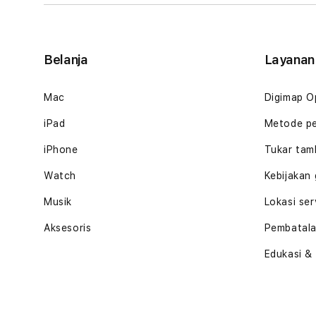
i
k
Belanja
Layanan
2
Mac
Digimap O
0
iPad
Metode p
2
iPhone
Tukar tam
Watch
Kebijakan 
6
Musik
Lokasi ser
Aksesoris
Pembatala
Edukasi &