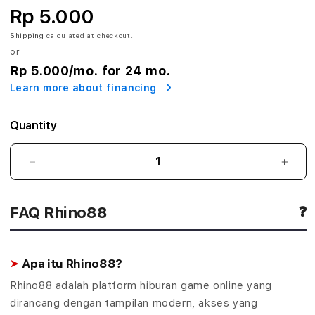
Rp 5.000
P
Shipping
calculated at checkout.
l
or
Rp 5.000
/mo. for 24 mo.
a
Learn more about financing
t
Quantity
f
o
Rhino88
Rhin
r
-
-
Platform
Plat
m
FAQ Rhino88
UMKM
UMK
Slot
Slot
U
Online
Onlin
Gampang
Gam
Apa itu Rhino88?
M
Menang
Mena
Terbaik
Terba
Rhino88 adalah platform hiburan game online yang
K
2026
2026
dirancang dengan tampilan modern, akses yang