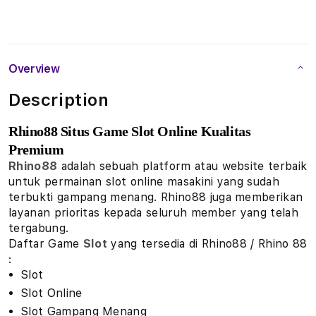
g
T
e
Overview
r
Description
b
Rhino88 Situs Game Slot Online Kualitas
a
Premium
Rhino88
adalah sebuah platform atau website terbaik
i
untuk permainan slot online masakini yang sudah
k
terbukti gampang menang. Rhino88 juga memberikan
layanan prioritas kepada seluruh member yang telah
2
tergabung.
Daftar Game
Slot
yang tersedia di Rhino88 / Rhino 88
0
:
Slot
2
Slot Online
6
Slot Gampang Menang