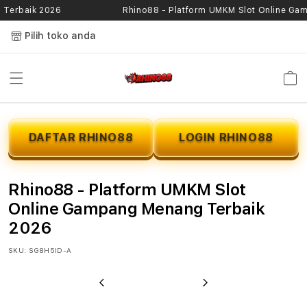
Skip to
Terbaik 2026
Rhino88 - Platform UMKM Slot Online Ga
content
Pilih toko anda
Keranja
R
h
DAFTAR RHINO88
LOGIN RHINO88
i
Rhino88 - Platform UMKM Slot
n
Online Gampang Menang Terbaik
o
2026
8
SKU:
SG8H5ID-A
8
Previous
Next
-