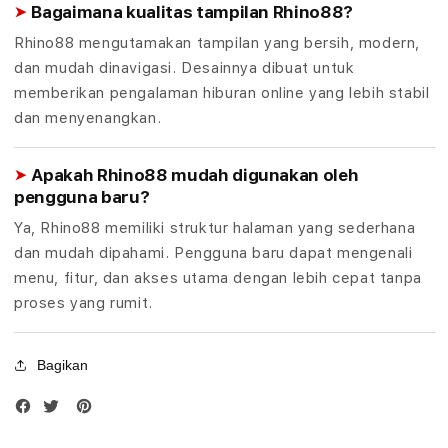
Bagaimana kualitas tampilan Rhino88?
a
Rhino88 mengutamakan tampilan yang bersih, modern,
m
dan mudah dinavigasi. Desainnya dibuat untuk
memberikan pengalaman hiburan online yang lebih stabil
p
dan menyenangkan.
a
Apakah Rhino88 mudah digunakan oleh
n
pengguna baru?
g
Ya, Rhino88 memiliki struktur halaman yang sederhana
dan mudah dipahami. Pengguna baru dapat mengenali
M
menu, fitur, dan akses utama dengan lebih cepat tanpa
e
proses yang rumit.
n
Bagikan
a
n