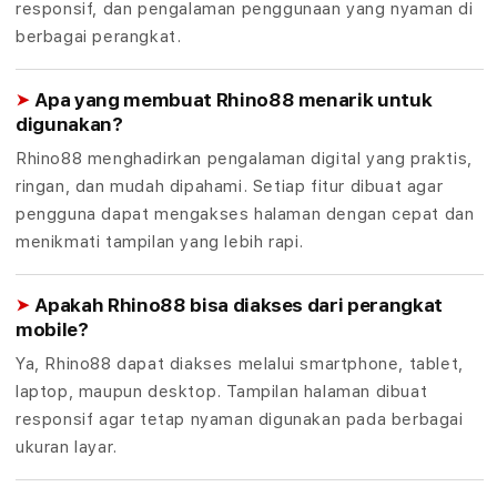
M
responsif, dan pengalaman penggunaan yang nyaman di
berbagai perangkat.
S
l
Apa yang membuat Rhino88 menarik untuk
digunakan?
o
Rhino88 menghadirkan pengalaman digital yang praktis,
t
ringan, dan mudah dipahami. Setiap fitur dibuat agar
pengguna dapat mengakses halaman dengan cepat dan
O
menikmati tampilan yang lebih rapi.
n
Apakah Rhino88 bisa diakses dari perangkat
l
mobile?
i
Ya, Rhino88 dapat diakses melalui smartphone, tablet,
laptop, maupun desktop. Tampilan halaman dibuat
n
responsif agar tetap nyaman digunakan pada berbagai
e
ukuran layar.
G