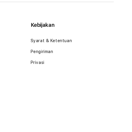
Kebijakan
Syarat & Ketentuan
Pengiriman
Privasi