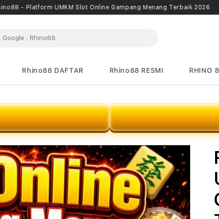
latform UMKM Slot Online Gampang Menang Terbaik 2026
Rhino88 DAFTAR
Rhino88 RESMI
RHINO 