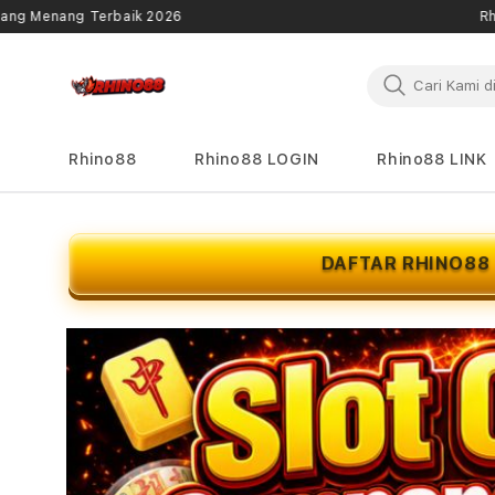
Skip to
g Terbaik 2026
Rhino88 - P
content
Rhino88
Rhino88 LOGIN
Rhino88 LINK
R
h
DAFTAR RHINO88
i
Langsung
ke
informasi
n
produk
o