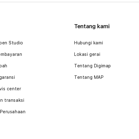
Tentang kami
pen Studio
Hubungi kami
embayaran
Lokasi gerai
bah
Tentang Digimap
garansi
Tentang MAP
vis center
n transaksi
 Perusahaan