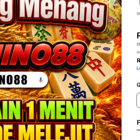
S
S
o
R
L
Q