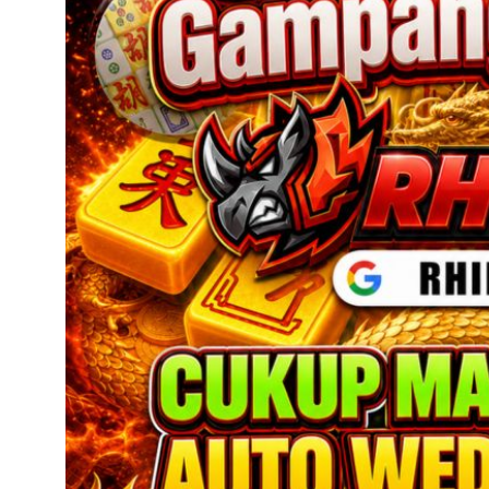
8
8
-
P
l
a
t
f
o