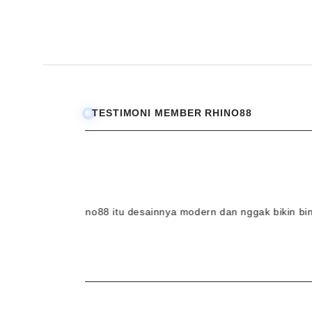
a
n
g
TESTIMONI MEMBER RHINO88
T
e
r
 Rhino88 itu desainnya modern dan nggak bikin bingung. Dibuka d
b
a