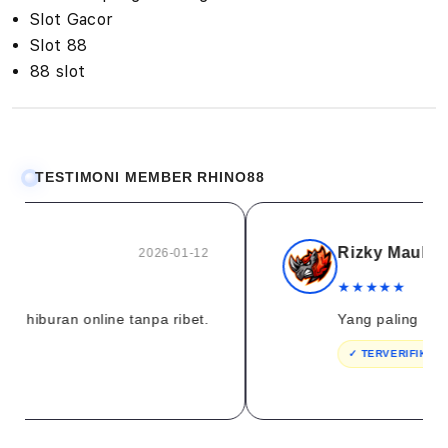
Slot Gacor
Slot 88
88 slot
TESTIMONI MEMBER RHINO88
Rizky Maulana
2026-01-12
★
★
★
★
★
hiburan online tanpa ribet.
Yang paling saya 
✓ TERVERIFIKASI