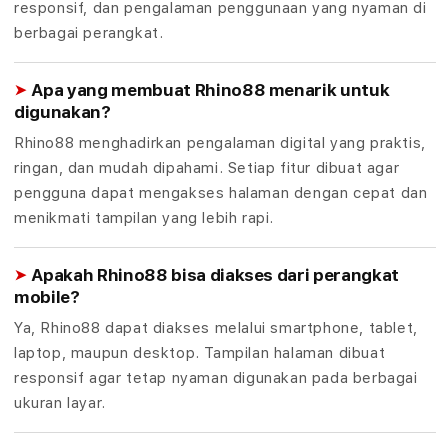
M
responsif, dan pengalaman penggunaan yang nyaman di
berbagai perangkat.
S
l
Apa yang membuat Rhino88 menarik untuk
digunakan?
o
Rhino88 menghadirkan pengalaman digital yang praktis,
t
ringan, dan mudah dipahami. Setiap fitur dibuat agar
pengguna dapat mengakses halaman dengan cepat dan
O
menikmati tampilan yang lebih rapi.
n
Apakah Rhino88 bisa diakses dari perangkat
l
mobile?
i
Ya, Rhino88 dapat diakses melalui smartphone, tablet,
laptop, maupun desktop. Tampilan halaman dibuat
n
responsif agar tetap nyaman digunakan pada berbagai
e
ukuran layar.
G