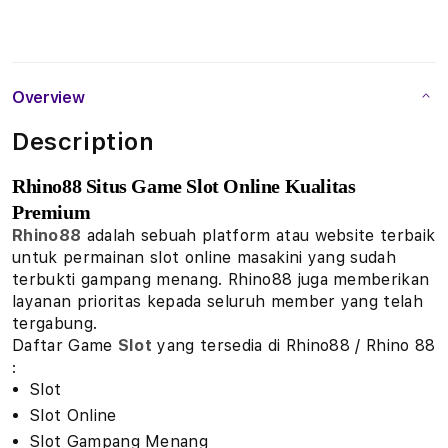
g
T
e
Overview
r
Description
b
Rhino88 Situs Game Slot Online Kualitas
a
Premium
Rhino88
adalah sebuah platform atau website terbaik
i
untuk permainan slot online masakini yang sudah
k
terbukti gampang menang. Rhino88 juga memberikan
layanan prioritas kepada seluruh member yang telah
2
tergabung.
Daftar Game
Slot
yang tersedia di Rhino88 / Rhino 88
0
:
Slot
2
Slot Online
6
Slot Gampang Menang