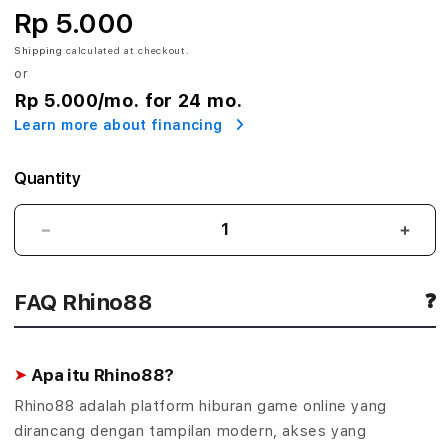
Rp 5.000
P
Shipping
calculated at checkout.
l
or
Rp 5.000
/mo. for 24 mo.
a
Learn more about financing
t
Quantity
f
o
Rhino88
Rhin
r
-
-
Platform
Plat
m
FAQ Rhino88
UMKM
UMK
Slot
Slot
U
Online
Onlin
Gampang
Gam
Apa itu Rhino88?
M
Menang
Mena
Terbaik
Terba
Rhino88 adalah platform hiburan game online yang
K
2026
2026
dirancang dengan tampilan modern, akses yang