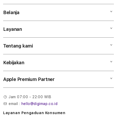
Belanja
Layanan
Mac
iPad
Tentang kami
Digimap Open Studio
iPhone
Metode pembayaran
Watch
Kebijakan
Hubungi kami
Tukar tambah
Musik
Lokasi gerai
Kebijakan garansi
Aksesoris
Apple Premium Partner
Syarat & Ketentuan
Tentang Digimap
Lokasi servis center
Pengiriman
Tentang MAP
Pembatalan transaksi
Jam 07:00 - 22:00 WIB
Privasi
email :
hello@digimap.co.id
Edukasi & Perusahaan
Layanan Pengaduan Konsumen