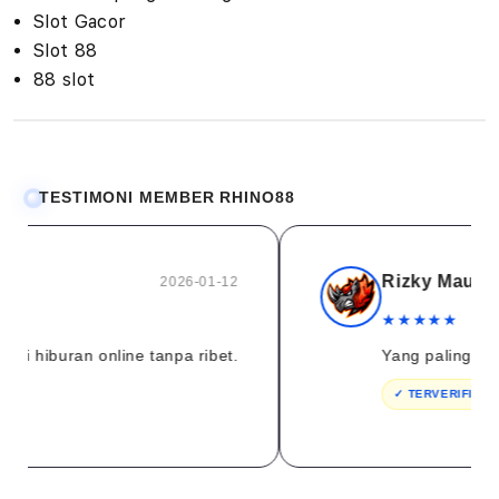
Slot Gacor
Slot 88
88 slot
TESTIMONI MEMBER RHINO88
Rizky Maulana
2026-01-12
★
★
★
★
★
 hiburan online tanpa ribet.
Yang paling saya
✓ TERVERIFIKASI