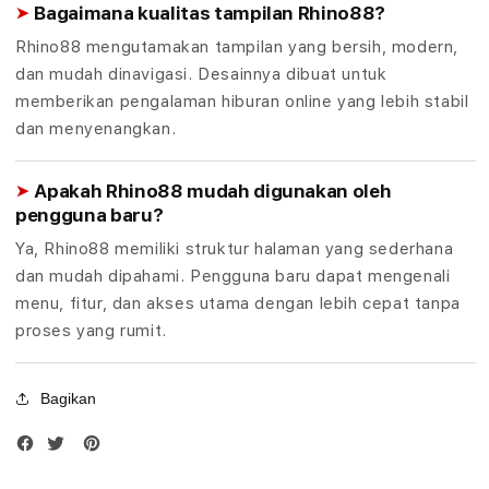
Bagaimana kualitas tampilan Rhino88?
a
Rhino88 mengutamakan tampilan yang bersih, modern,
m
dan mudah dinavigasi. Desainnya dibuat untuk
memberikan pengalaman hiburan online yang lebih stabil
p
dan menyenangkan.
a
Apakah Rhino88 mudah digunakan oleh
n
pengguna baru?
g
Ya, Rhino88 memiliki struktur halaman yang sederhana
dan mudah dipahami. Pengguna baru dapat mengenali
M
menu, fitur, dan akses utama dengan lebih cepat tanpa
e
proses yang rumit.
n
Bagikan
a
n