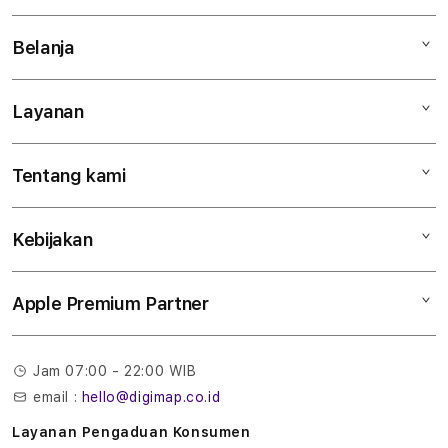
Belanja
Layanan
Mac
iPad
Tentang kami
Digimap Open Studio
iPhone
Metode pembayaran
Watch
Kebijakan
Hubungi kami
Tukar tambah
Musik
Lokasi gerai
Kebijakan garansi
Aksesoris
Apple Premium Partner
Syarat & Ketentuan
Tentang Digimap
Lokasi servis center
Pengiriman
Tentang MAP
Pembatalan transaksi
Jam 07:00 - 22:00 WIB
Privasi
email :
hello@digimap.co.id
Edukasi & Perusahaan
Layanan Pengaduan Konsumen