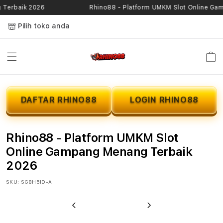
Skip to
 Terbaik 2026
Rhino88 - Platform UMKM Slot Online Ga
content
Pilih toko anda
Keranja
R
h
DAFTAR RHINO88
LOGIN RHINO88
i
Rhino88 - Platform UMKM Slot
n
Online Gampang Menang Terbaik
o
2026
8
SKU:
SG8H5ID-A
8
Previous
Next
-