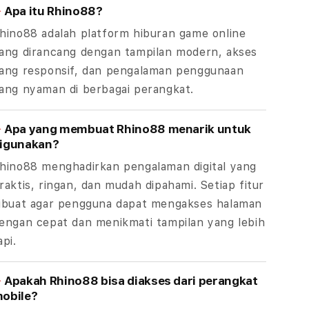
Gampang
Gampang
Apa itu Rhino88?
Menang
Menang
hino88 adalah platform hiburan game online
Terbaik
Terbaik
2026
2026
ang dirancang dengan tampilan modern, akses
ang responsif, dan pengalaman penggunaan
ang nyaman di berbagai perangkat.
Apa yang membuat Rhino88 menarik untuk
igunakan?
hino88 menghadirkan pengalaman digital yang
raktis, ringan, dan mudah dipahami. Setiap fitur
ibuat agar pengguna dapat mengakses halaman
engan cepat dan menikmati tampilan yang lebih
api.
Apakah Rhino88 bisa diakses dari perangkat
obile?