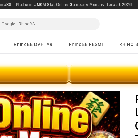
ng Menang Terbaik 2026
Rhin
Rhino88 DAFTAR
Rhino88 RESMI
RHINO 