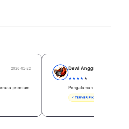
Dewi Anggraini
2
★
★
★
★
★
.
Pengalaman pakai Rhino88 cukup smooth. Hal
✓ TERVERIFIKASI