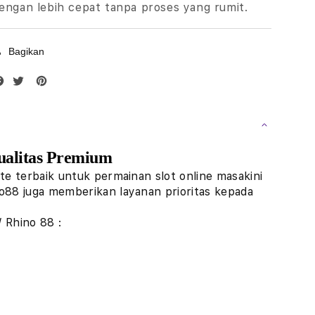
engan lebih cepat tanpa proses yang rumit.
Bagikan
ualitas Premium
e terbaik untuk permainan slot online masakini
88 juga memberikan layanan prioritas kepada
/ Rhino 88 :