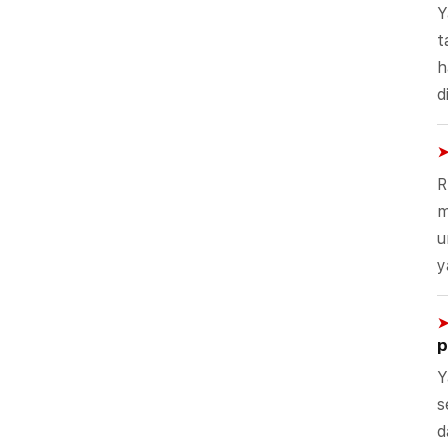
Y
t
h
d
R
m
u
y
p
Y
s
d