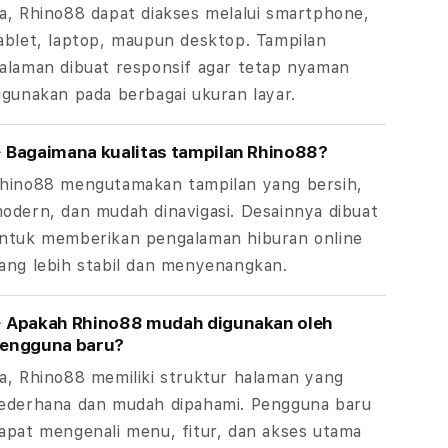
a, Rhino88 dapat diakses melalui smartphone,
ablet, laptop, maupun desktop. Tampilan
alaman dibuat responsif agar tetap nyaman
igunakan pada berbagai ukuran layar.
Bagaimana kualitas tampilan Rhino88?
hino88 mengutamakan tampilan yang bersih,
odern, dan mudah dinavigasi. Desainnya dibuat
ntuk memberikan pengalaman hiburan online
ang lebih stabil dan menyenangkan.
Apakah Rhino88 mudah digunakan oleh
engguna baru?
a, Rhino88 memiliki struktur halaman yang
ederhana dan mudah dipahami. Pengguna baru
apat mengenali menu, fitur, dan akses utama