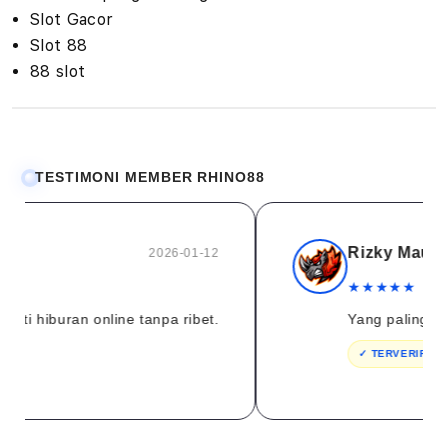
Slot Gacor
Slot 88
88 slot
TESTIMONI MEMBER RHINO88
Rizky Maulan
2026-01-12
★
★
★
★
★
i hiburan online tanpa ribet.
Yang paling say
✓ TERVERIFIKASI