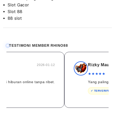
Slot Gacor
Slot 88
88 slot
TESTIMONI MEMBER RHINO88
Rizky Maulana
2026-01-12
★
★
★
★
★
 hiburan online tanpa ribet.
Yang paling saya
✓ TERVERIFIKASI