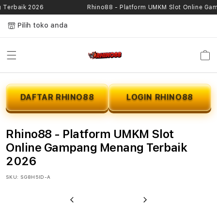
Skip to
 Terbaik 2026
Rhino88 - Platform UMKM Slot Online Ga
content
Pilih toko anda
Keranja
R
h
DAFTAR RHINO88
LOGIN RHINO88
i
Rhino88 - Platform UMKM Slot
n
Online Gampang Menang Terbaik
o
2026
8
SKU:
SG8H5ID-A
8
Previous
Next
-