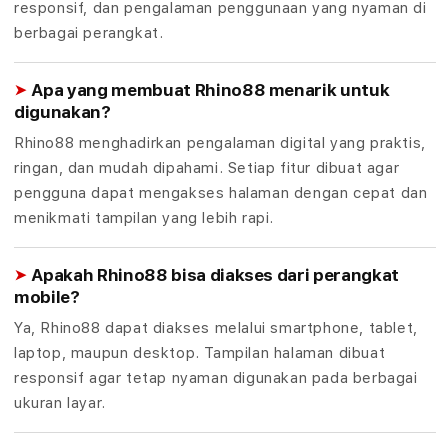
M
responsif, dan pengalaman penggunaan yang nyaman di
berbagai perangkat.
S
l
Apa yang membuat Rhino88 menarik untuk
digunakan?
o
Rhino88 menghadirkan pengalaman digital yang praktis,
t
ringan, dan mudah dipahami. Setiap fitur dibuat agar
pengguna dapat mengakses halaman dengan cepat dan
O
menikmati tampilan yang lebih rapi.
n
Apakah Rhino88 bisa diakses dari perangkat
l
mobile?
i
Ya, Rhino88 dapat diakses melalui smartphone, tablet,
laptop, maupun desktop. Tampilan halaman dibuat
n
responsif agar tetap nyaman digunakan pada berbagai
e
ukuran layar.
G