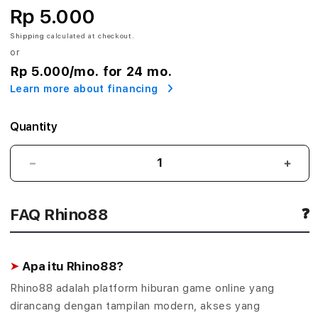
Rp 5.000
P
Shipping
calculated at checkout.
l
or
Rp 5.000
/mo. for 24 mo.
a
Learn more about financing
t
Quantity
f
o
Rhino88
Rhin
r
-
-
Platform
Plat
m
FAQ Rhino88
UMKM
UMK
Slot
Slot
U
Online
Onlin
Gampang
Gam
Apa itu Rhino88?
M
Menang
Mena
Terbaik
Terba
Rhino88 adalah platform hiburan game online yang
K
2026
2026
dirancang dengan tampilan modern, akses yang