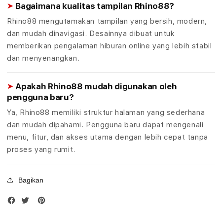
Bagaimana kualitas tampilan Rhino88?
a
Rhino88 mengutamakan tampilan yang bersih, modern,
m
dan mudah dinavigasi. Desainnya dibuat untuk
memberikan pengalaman hiburan online yang lebih stabil
p
dan menyenangkan.
a
Apakah Rhino88 mudah digunakan oleh
n
pengguna baru?
g
Ya, Rhino88 memiliki struktur halaman yang sederhana
dan mudah dipahami. Pengguna baru dapat mengenali
M
menu, fitur, dan akses utama dengan lebih cepat tanpa
e
proses yang rumit.
n
Bagikan
a
n