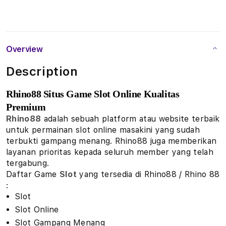
g
T
e
Overview
r
Description
b
Rhino88 Situs Game Slot Online Kualitas
a
Premium
Rhino88
adalah sebuah platform atau website terbaik
i
untuk permainan slot online masakini yang sudah
k
terbukti gampang menang. Rhino88 juga memberikan
layanan prioritas kepada seluruh member yang telah
2
tergabung.
Daftar Game
Slot
yang tersedia di Rhino88 / Rhino 88
0
:
Slot
2
Slot Online
6
Slot Gampang Menang