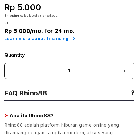
Rp 5.000
P
Shipping
calculated at checkout.
l
or
Rp 5.000
/mo. for 24 mo.
a
Learn more about financing
t
Quantity
f
o
Rhino88
Rhin
r
-
-
Platform
Plat
m
FAQ Rhino88
UMKM
UMK
Slot
Slot
U
Online
Onlin
Gampang
Gam
Apa itu Rhino88?
M
Menang
Mena
Terbaik
Terba
Rhino88 adalah platform hiburan game online yang
K
2026
2026
dirancang dengan tampilan modern, akses yang