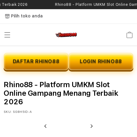
Skip to
 Terbaik 2026
Rhino88 - Platform UMKM Slot Online Ga
content
Pilih toko anda
Keranja
R
h
DAFTAR RHINO88
LOGIN RHINO88
i
Rhino88 - Platform UMKM Slot
n
Online Gampang Menang Terbaik
o
2026
8
SKU:
SG8H5ID-A
8
Previous
Next
-