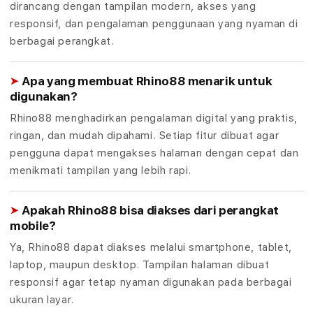
2026
2026
M
dirancang dengan tampilan modern, akses yang
responsif, dan pengalaman penggunaan yang nyaman di
S
berbagai perangkat.
l
Apa yang membuat Rhino88 menarik untuk
o
digunakan?
t
Rhino88 menghadirkan pengalaman digital yang praktis,
ringan, dan mudah dipahami. Setiap fitur dibuat agar
O
pengguna dapat mengakses halaman dengan cepat dan
n
menikmati tampilan yang lebih rapi.
l
Apakah Rhino88 bisa diakses dari perangkat
i
mobile?
Ya, Rhino88 dapat diakses melalui smartphone, tablet,
n
laptop, maupun desktop. Tampilan halaman dibuat
e
responsif agar tetap nyaman digunakan pada berbagai
ukuran layar.
G