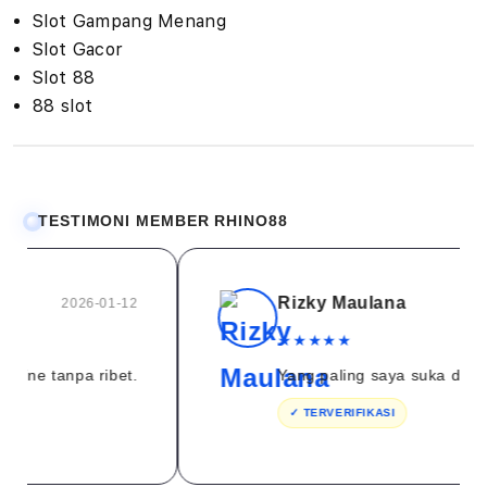
Slot Gampang Menang
Slot Gacor
Slot 88
88 slot
TESTIMONI MEMBER RHINO88
Rizky Maulana
2026-01-12
★
★
★
★
★
ine tanpa ribet.
Yang paling saya suka dari R
✓ TERVERIFIKASI