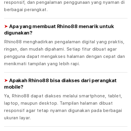
M
responsif, dan pengalaman penggunaan yang nyaman di
berbagai perangkat.
S
l
Apa yang membuat Rhino88 menarik untuk
digunakan?
o
Rhino88 menghadirkan pengalaman digital yang praktis,
t
ringan, dan mudah dipahami. Setiap fitur dibuat agar
pengguna dapat mengakses halaman dengan cepat dan
O
menikmati tampilan yang lebih rapi.
n
Apakah Rhino88 bisa diakses dari perangkat
l
mobile?
i
Ya, Rhino88 dapat diakses melalui smartphone, tablet,
laptop, maupun desktop. Tampilan halaman dibuat
n
responsif agar tetap nyaman digunakan pada berbagai
e
ukuran layar.
G