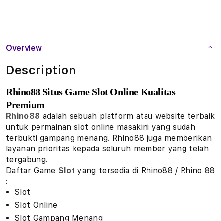
g
T
e
Overview
r
Description
b
Rhino88 Situs Game Slot Online Kualitas
a
Premium
Rhino88
adalah sebuah platform atau website terbaik
i
untuk permainan slot online masakini yang sudah
k
terbukti gampang menang. Rhino88 juga memberikan
layanan prioritas kepada seluruh member yang telah
2
tergabung.
Daftar Game
Slot
yang tersedia di Rhino88 / Rhino 88
0
:
Slot
2
Slot Online
6
Slot Gampang Menang