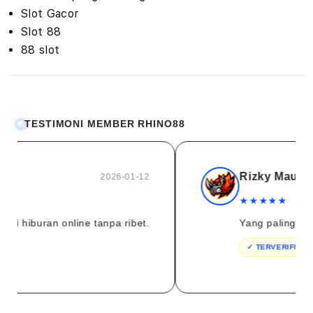
Slot Gacor
Slot 88
88 slot
TESTIMONI MEMBER RHINO88
Rizky Maulana
2026-01-12
★
★
★
★
★
 hiburan online tanpa ribet.
Yang paling saya
✓ TERVERIFIKASI