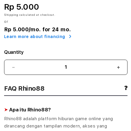
Rp 5.000
P
Shipping
calculated at checkout.
l
or
Rp 5.000
/mo. for 24 mo.
a
Learn more about financing
t
Quantity
f
o
Rhino88
Rhin
r
-
-
Platform
Plat
m
FAQ Rhino88
UMKM
UMK
Slot
Slot
U
Online
Onlin
Gampang
Gam
Apa itu Rhino88?
M
Menang
Mena
Terbaik
Terba
Rhino88 adalah platform hiburan game online yang
K
2026
2026
dirancang dengan tampilan modern, akses yang