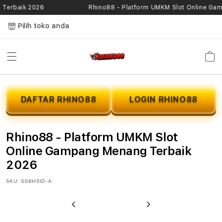
Skip to
Terbaik 2026
Rhino88 - Platform UMKM Slot Online Gam
content
Pilih toko anda
Keranja
R
h
DAFTAR RHINO88
LOGIN RHINO88
i
Rhino88 - Platform UMKM Slot
n
Online Gampang Menang Terbaik
o
2026
8
SKU:
SG8H5ID-A
8
Previous
Next
-