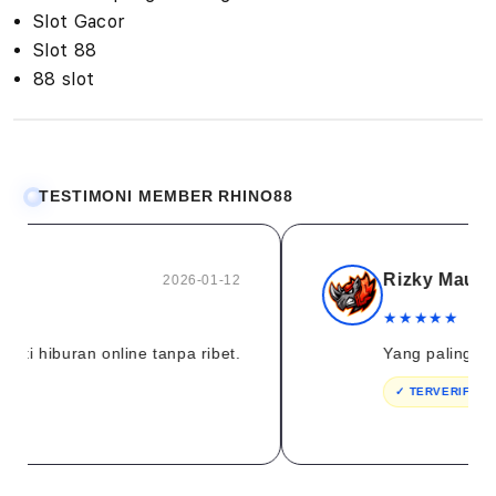
Slot Gacor
Slot 88
88 slot
TESTIMONI MEMBER RHINO88
Rizky Maulan
2026-01-12
★
★
★
★
★
 hiburan online tanpa ribet.
Yang paling saya
✓ TERVERIFIKASI