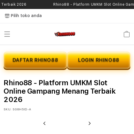
Skip to
Terbaik 2026
Rhino88 - Platform UMKM Slot Online Gam
content
Pilih toko anda
Keranja
R
h
DAFTAR RHINO88
LOGIN RHINO88
i
Rhino88 - Platform UMKM Slot
n
Online Gampang Menang Terbaik
o
2026
8
SKU:
SG8H5ID-A
8
Previous
Next
-