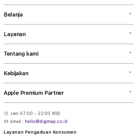
Belanja
Layanan
Mac
iPad
Tentang kami
Digimap Open Studio
iPhone
Metode pembayaran
Watch
Kebijakan
Hubungi kami
Tukar tambah
Musik
Lokasi gerai
Kebijakan garansi
Aksesoris
Apple Premium Partner
Syarat & Ketentuan
Tentang Digimap
Lokasi servis center
Pengiriman
Tentang MAP
Pembatalan transaksi
Jam 07:00 - 22:00 WIB
Privasi
email :
hello@digimap.co.id
Edukasi & Perusahaan
Layanan Pengaduan Konsumen