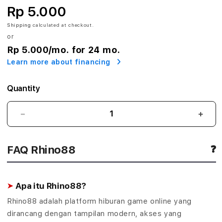
Rp 5.000
P
Shipping
calculated at checkout.
l
or
Rp 5.000
/mo. for 24 mo.
a
Learn more about financing
t
Quantity
f
o
Rhino88
Rhin
r
-
-
Platform
Plat
m
FAQ Rhino88
UMKM
UMK
Slot
Slot
U
Online
Onlin
Gampang
Gam
Apa itu Rhino88?
M
Menang
Mena
Terbaik
Terba
Rhino88 adalah platform hiburan game online yang
K
2026
2026
dirancang dengan tampilan modern, akses yang