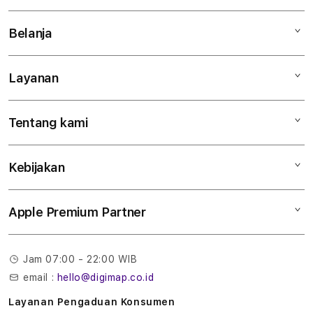
Belanja
Layanan
Mac
iPad
Tentang kami
Digimap Open Studio
iPhone
Metode pembayaran
Watch
Kebijakan
Hubungi kami
Tukar tambah
Musik
Lokasi gerai
Kebijakan garansi
Aksesoris
Apple Premium Partner
Syarat & Ketentuan
Tentang Digimap
Lokasi servis center
Pengiriman
Tentang MAP
Pembatalan transaksi
Jam 07:00 - 22:00 WIB
Privasi
email :
hello@digimap.co.id
Edukasi & Perusahaan
Layanan Pengaduan Konsumen