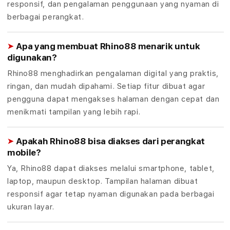
M
responsif, dan pengalaman penggunaan yang nyaman di
berbagai perangkat.
S
l
Apa yang membuat Rhino88 menarik untuk
digunakan?
o
Rhino88 menghadirkan pengalaman digital yang praktis,
t
ringan, dan mudah dipahami. Setiap fitur dibuat agar
pengguna dapat mengakses halaman dengan cepat dan
O
menikmati tampilan yang lebih rapi.
n
Apakah Rhino88 bisa diakses dari perangkat
l
mobile?
i
Ya, Rhino88 dapat diakses melalui smartphone, tablet,
laptop, maupun desktop. Tampilan halaman dibuat
n
responsif agar tetap nyaman digunakan pada berbagai
e
ukuran layar.
G