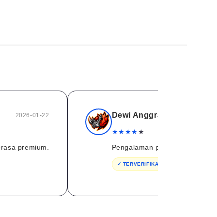
Dewi Anggraini
★
★
★
★
★
Pengalaman pakai Rhino88 cukup smooth. Hala
✓ TERVERIFIKASI