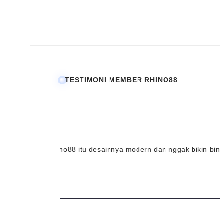
a
n
g
TESTIMONI MEMBER RHINO88
T
e
r
Rhino88 itu desainnya modern dan nggak bikin bingung. Dibuka da
b
a