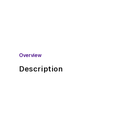
a
m
p
a
Overview
n
Description
g
M
e
n