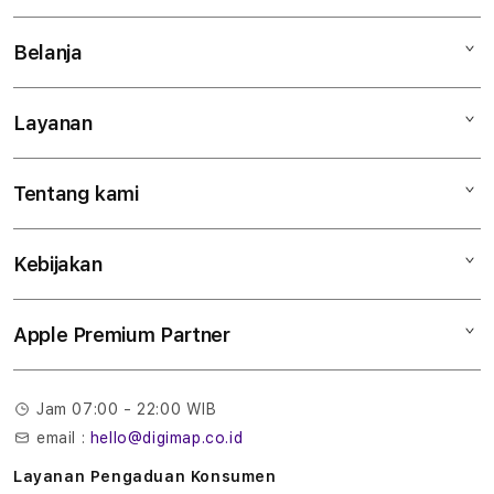
Belanja
Layanan
Mac
iPad
Tentang kami
Digimap Open Studio
iPhone
Metode pembayaran
Watch
Kebijakan
Hubungi kami
Tukar tambah
Musik
Lokasi gerai
Kebijakan garansi
Aksesoris
Apple Premium Partner
Syarat & Ketentuan
Tentang Digimap
Lokasi servis center
Pengiriman
Tentang MAP
Pembatalan transaksi
Jam 07:00 - 22:00 WIB
Privasi
email :
hello@digimap.co.id
Edukasi & Perusahaan
Layanan Pengaduan Konsumen