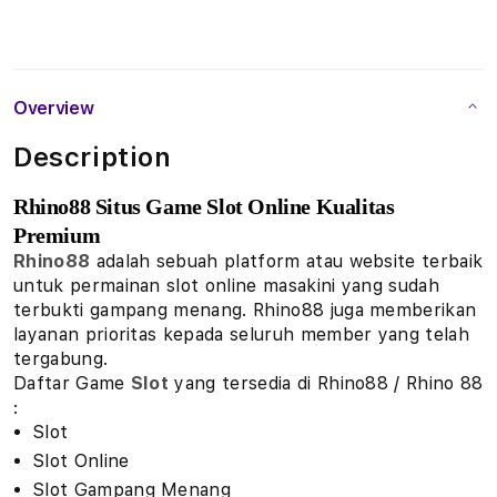
g
T
e
Overview
r
Description
b
Rhino88 Situs Game Slot Online Kualitas
a
Premium
Rhino88
adalah sebuah platform atau website terbaik
i
untuk permainan slot online masakini yang sudah
k
terbukti gampang menang. Rhino88 juga memberikan
layanan prioritas kepada seluruh member yang telah
2
tergabung.
Daftar Game
Slot
yang tersedia di Rhino88 / Rhino 88
0
:
Slot
2
Slot Online
6
Slot Gampang Menang