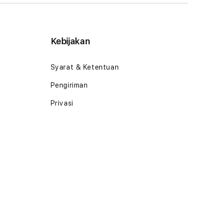
Kebijakan
Syarat & Ketentuan
Pengiriman
Privasi