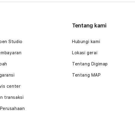
Tentang kami
pen Studio
Hubungi kami
embayaran
Lokasi gerai
bah
Tentang Digimap
garansi
Tentang MAP
vis center
n transaksi
 Perusahaan