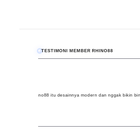
a
n
g
TESTIMONI MEMBER RHINO88
T
e
r
Rhino88 itu desainnya modern dan nggak bikin bingung. Dibuka da
b
a