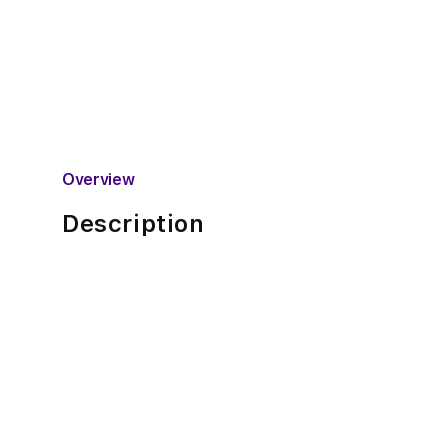
a
m
p
a
Overview
n
Description
g
M
e
n