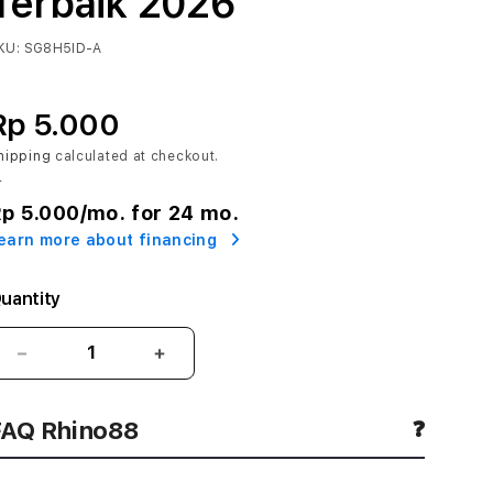
Terbaik 2026
KU:
SG8H5ID-A
Rp 5.000
hipping
calculated at checkout.
r
p 5.000
/mo. for 24 mo.
earn more about financing
uantity
Rhino88
Rhino88
-
-
Platform
Platform
FAQ Rhino88
UMKM
UMKM
Slot
Slot
Online
Online