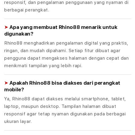
M
responsif, dan pengalaman penggunaan yang nyaman di
berbagai perangkat.
S
l
Apa yang membuat Rhino88 menarik untuk
digunakan?
o
Rhino88 menghadirkan pengalaman digital yang praktis,
t
ringan, dan mudah dipahami. Setiap fitur dibuat agar
pengguna dapat mengakses halaman dengan cepat dan
O
menikmati tampilan yang lebih rapi.
n
Apakah Rhino88 bisa diakses dari perangkat
l
mobile?
i
Ya, Rhino88 dapat diakses melalui smartphone, tablet,
laptop, maupun desktop. Tampilan halaman dibuat
n
responsif agar tetap nyaman digunakan pada berbagai
e
ukuran layar.
G