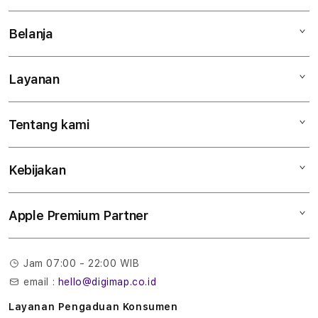
Belanja
Layanan
Mac
iPad
Tentang kami
Digimap Open Studio
iPhone
Metode pembayaran
Watch
Kebijakan
Hubungi kami
Tukar tambah
Musik
Lokasi gerai
Kebijakan garansi
Aksesoris
Apple Premium Partner
Syarat & Ketentuan
Tentang Digimap
Lokasi servis center
Pengiriman
Tentang MAP
Pembatalan transaksi
Jam 07:00 - 22:00 WIB
Privasi
email :
hello@digimap.co.id
Edukasi & Perusahaan
Layanan Pengaduan Konsumen