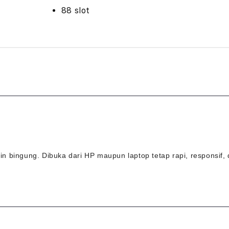
88 slot
202
buka dari HP maupun laptop tetap rapi, responsif, dan terasa p