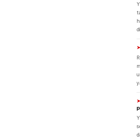
Y
t
h
d
R
m
u
y
p
Y
s
d