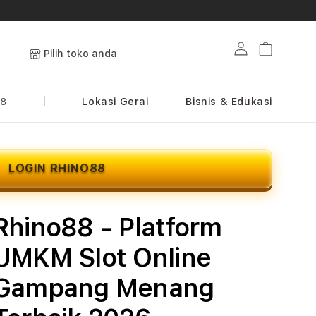
Login
Keranjang
Pilih toko anda
88
Lokasi Gerai
Bisnis & Edukasi
LOGIN RHINO88
Rhino88 - Platform
UMKM Slot Online
Gampang Menang