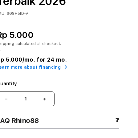
Terbaik 2026
KU:
SG8H5ID-A
Rp 5.000
hipping
calculated at checkout.
r
p 5.000
/mo. for 24 mo.
earn more about financing
uantity
Rhino88
Rhino88
-
-
Platform
Platform
FAQ Rhino88
UMKM
UMKM
Slot
Slot
Online
Online