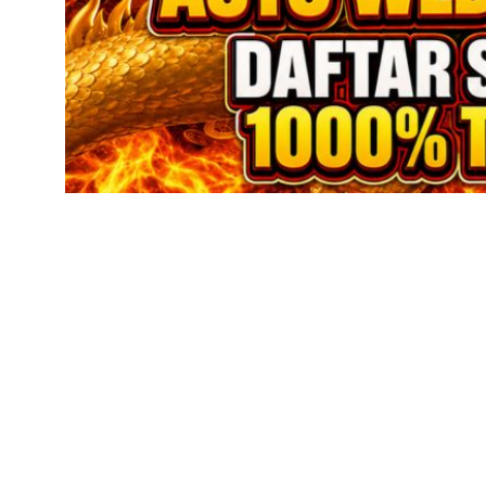
r
m
U
M
Buka
media
1
K
di
modal
M
S
l