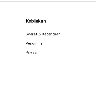
Kebijakan
Syarat & Ketentuan
Pengiriman
Privasi