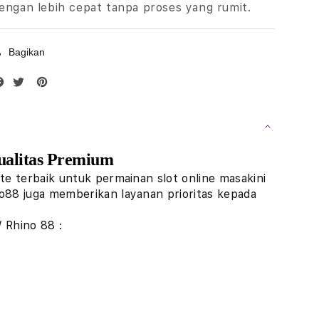
engan lebih cepat tanpa proses yang rumit.
Bagikan
ualitas Premium
e terbaik untuk permainan slot online masakini
88 juga memberikan layanan prioritas kepada
/ Rhino 88 :