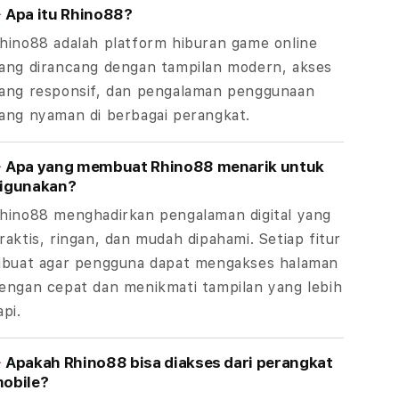
Gampang
Gampang
Apa itu Rhino88?
Menang
Menang
hino88 adalah platform hiburan game online
Terbaik
Terbaik
2026
2026
ang dirancang dengan tampilan modern, akses
ang responsif, dan pengalaman penggunaan
ang nyaman di berbagai perangkat.
Apa yang membuat Rhino88 menarik untuk
igunakan?
hino88 menghadirkan pengalaman digital yang
raktis, ringan, dan mudah dipahami. Setiap fitur
ibuat agar pengguna dapat mengakses halaman
engan cepat dan menikmati tampilan yang lebih
api.
Apakah Rhino88 bisa diakses dari perangkat
obile?