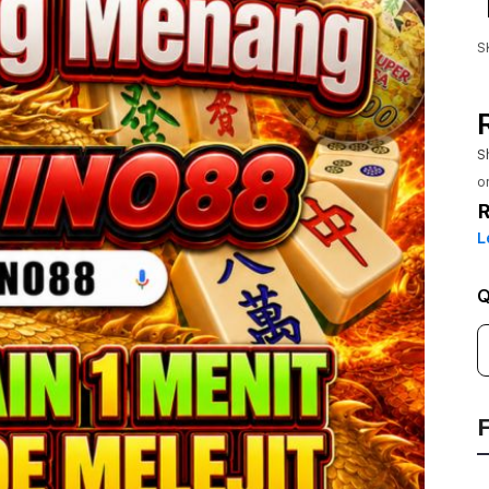
S
S
o
R
L
Q