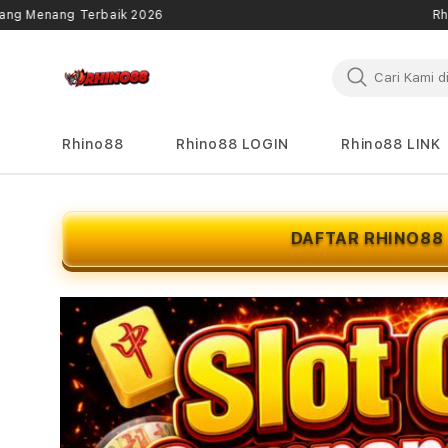
Skip to
ng Terbaik 2026
Rhino88 - P
content
Rhino88
Rhino88 LOGIN
Rhino88 LINK
R
h
DAFTAR RHINO88
i
Langsung
ke
informasi
n
produk
o