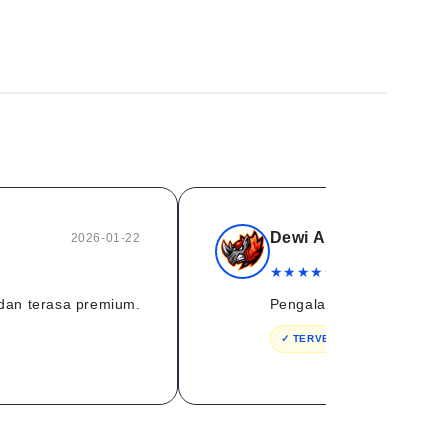
Dewi Anggraini
6-01-22
★
★
★
★
★
remium.
Pengalaman pakai Rhino88 cukup smoot
✓ TERVERIFIKASI