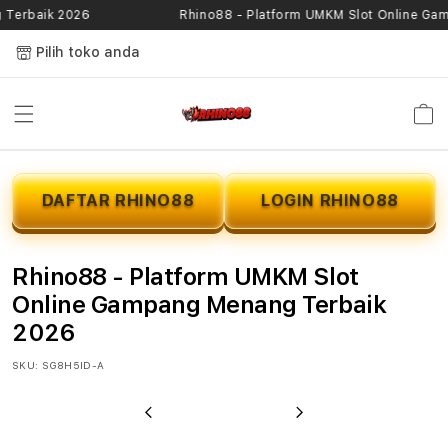
Skip to
 Terbaik 2026
Rhino88 - Platform UMKM Slot Online Ga
content
Pilih toko anda
Keranja
R
h
DAFTAR RHINO88
LOGIN RHINO88
i
Rhino88 - Platform UMKM Slot
n
Online Gampang Menang Terbaik
o
2026
8
SKU:
SG8H5ID-A
8
Previous
Next
-