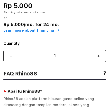
Rp 5.000
P
Shipping
calculated at checkout.
l
or
Rp 5.000
/mo. for 24 mo.
a
Learn more about financing
t
Quantity
f
o
Rhino88
Rhin
r
-
-
Platform
Plat
m
FAQ Rhino88
UMKM
UMK
Slot
Slot
U
Online
Onlin
Gampang
Gam
Apa itu Rhino88?
M
Menang
Mena
Terbaik
Terba
Rhino88 adalah platform hiburan game online yang
K
2026
2026
dirancang dengan tampilan modern, akses yang