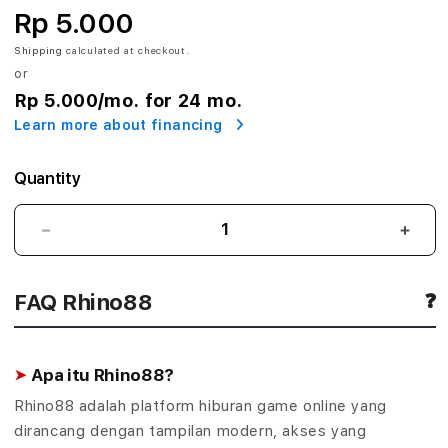
Rp 5.000
P
Shipping
calculated at checkout.
l
or
Rp 5.000
/mo. for 24 mo.
a
Learn more about financing
t
Quantity
f
o
Rhino88
Rhin
r
-
-
Platform
Plat
m
FAQ Rhino88
UMKM
UMK
Slot
Slot
U
Online
Onlin
Gampang
Gam
Apa itu Rhino88?
M
Menang
Mena
Terbaik
Terba
Rhino88 adalah platform hiburan game online yang
K
2026
2026
dirancang dengan tampilan modern, akses yang