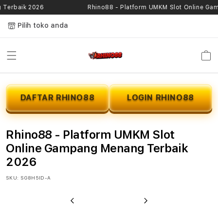
Skip to
 Terbaik 2026
Rhino88 - Platform UMKM Slot Online Ga
content
Pilih toko anda
Keranja
R
h
DAFTAR RHINO88
LOGIN RHINO88
i
Rhino88 - Platform UMKM Slot
n
Online Gampang Menang Terbaik
o
2026
8
SKU:
SG8H5ID-A
8
Previous
Next
-