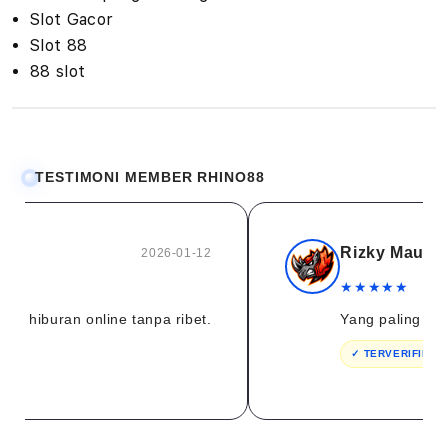
Slot Gacor
Slot 88
88 slot
TESTIMONI MEMBER RHINO88
Rizky Maulana
2026-01-12
★
★
★
★
★
 hiburan online tanpa ribet.
Yang paling saya
✓ TERVERIFIKASI