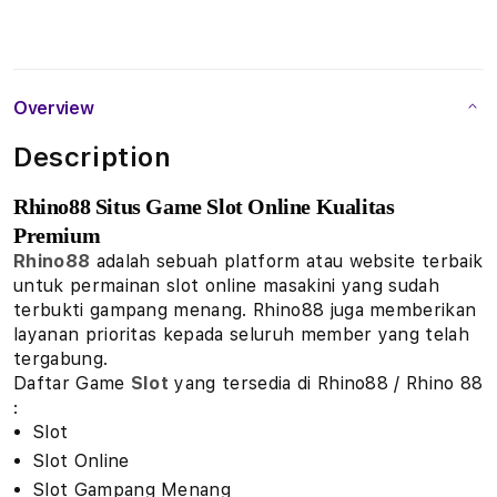
g
T
e
Overview
r
Description
b
Rhino88 Situs Game Slot Online Kualitas
a
Premium
Rhino88
adalah sebuah platform atau website terbaik
i
untuk permainan slot online masakini yang sudah
k
terbukti gampang menang. Rhino88 juga memberikan
layanan prioritas kepada seluruh member yang telah
2
tergabung.
Daftar Game
Slot
yang tersedia di Rhino88 / Rhino 88
0
:
Slot
2
Slot Online
6
Slot Gampang Menang