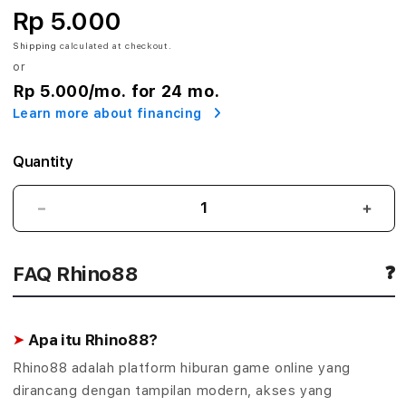
Rp 5.000
P
Shipping
calculated at checkout.
l
or
Rp 5.000
/mo. for 24 mo.
a
Learn more about financing
t
Quantity
f
o
Rhino88
Rhin
r
-
-
Platform
Plat
m
FAQ Rhino88
UMKM
UMK
Slot
Slot
U
Online
Onlin
Gampang
Gam
Apa itu Rhino88?
M
Menang
Mena
Terbaik
Terba
Rhino88 adalah platform hiburan game online yang
K
2026
2026
dirancang dengan tampilan modern, akses yang