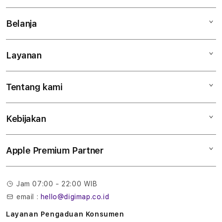
Belanja
Layanan
Mac
iPad
Tentang kami
Digimap Open Studio
iPhone
Metode pembayaran
Watch
Kebijakan
Hubungi kami
Tukar tambah
Musik
Lokasi gerai
Kebijakan garansi
Aksesoris
Apple Premium Partner
Syarat & Ketentuan
Tentang Digimap
Lokasi servis center
Pengiriman
Tentang MAP
Pembatalan transaksi
Jam 07:00 - 22:00 WIB
Privasi
email :
hello@digimap.co.id
Edukasi & Perusahaan
Layanan Pengaduan Konsumen