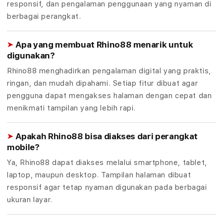
M
responsif, dan pengalaman penggunaan yang nyaman di
berbagai perangkat.
S
l
Apa yang membuat Rhino88 menarik untuk
digunakan?
o
Rhino88 menghadirkan pengalaman digital yang praktis,
t
ringan, dan mudah dipahami. Setiap fitur dibuat agar
pengguna dapat mengakses halaman dengan cepat dan
O
menikmati tampilan yang lebih rapi.
n
Apakah Rhino88 bisa diakses dari perangkat
l
mobile?
i
Ya, Rhino88 dapat diakses melalui smartphone, tablet,
laptop, maupun desktop. Tampilan halaman dibuat
n
responsif agar tetap nyaman digunakan pada berbagai
e
ukuran layar.
G