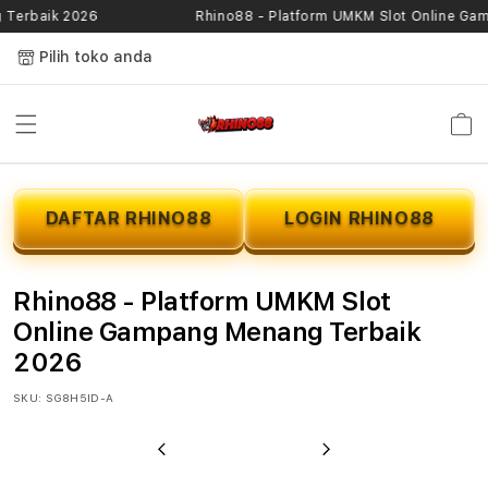
Skip to
 Terbaik 2026
Rhino88 - Platform UMKM Slot Online Ga
content
Pilih toko anda
Keranja
R
h
DAFTAR RHINO88
LOGIN RHINO88
i
Rhino88 - Platform UMKM Slot
n
Online Gampang Menang Terbaik
o
2026
8
SKU:
SG8H5ID-A
8
Previous
Next
-