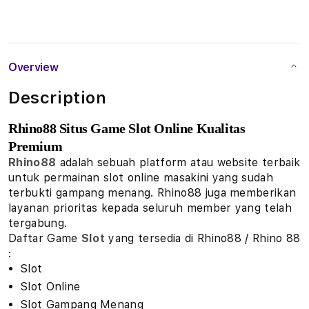
g
T
e
Overview
r
Description
b
Rhino88 Situs Game Slot Online Kualitas
a
Premium
Rhino88
adalah sebuah platform atau website terbaik
i
untuk permainan slot online masakini yang sudah
k
terbukti gampang menang. Rhino88 juga memberikan
layanan prioritas kepada seluruh member yang telah
2
tergabung.
Daftar Game
Slot
yang tersedia di Rhino88 / Rhino 88
0
:
Slot
2
Slot Online
6
Slot Gampang Menang