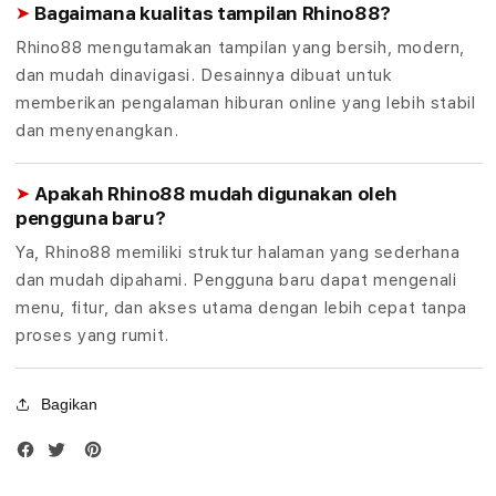
Bagaimana kualitas tampilan Rhino88?
a
Rhino88 mengutamakan tampilan yang bersih, modern,
m
dan mudah dinavigasi. Desainnya dibuat untuk
memberikan pengalaman hiburan online yang lebih stabil
p
dan menyenangkan.
a
Apakah Rhino88 mudah digunakan oleh
n
pengguna baru?
g
Ya, Rhino88 memiliki struktur halaman yang sederhana
dan mudah dipahami. Pengguna baru dapat mengenali
M
menu, fitur, dan akses utama dengan lebih cepat tanpa
e
proses yang rumit.
n
Bagikan
a
n