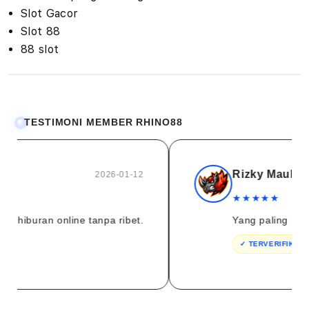
Slot Gacor
Slot 88
88 slot
TESTIMONI MEMBER RHINO88
Rizky Maulana
2026-01-12
★
★
★
★
★
hiburan online tanpa ribet.
Yang paling saya 
✓ TERVERIFIKASI