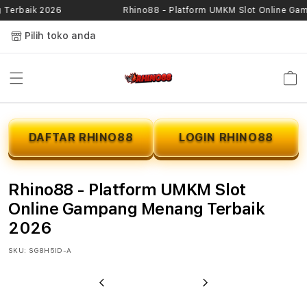
Skip to
 Terbaik 2026
Rhino88 - Platform UMKM Slot Online Ga
content
Pilih toko anda
Keranja
R
h
DAFTAR RHINO88
LOGIN RHINO88
i
Rhino88 - Platform UMKM Slot
n
Online Gampang Menang Terbaik
o
2026
8
SKU:
SG8H5ID-A
8
Previous
Next
-