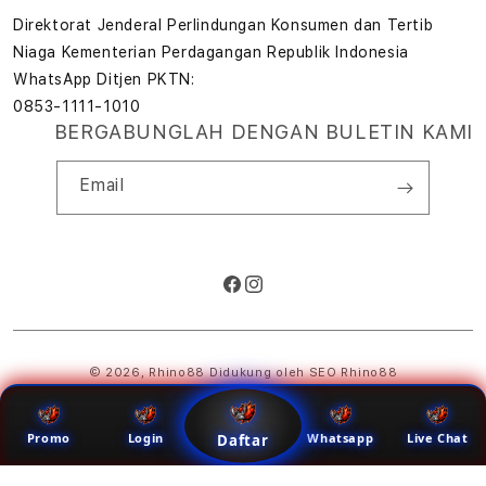
Direktorat Jenderal Perlindungan Konsumen dan Tertib
Niaga Kementerian Perdagangan Republik Indonesia
WhatsApp Ditjen PKTN:
0853-1111-1010
BERGABUNGLAH DENGAN BULETIN KAMI
Email
Facebook
Instagram
Metode
pembayaran
© 2026,
Rhino88
Didukung oleh SEO Rhino88
Promo
Login
Whatsapp
Live Chat
Daftar