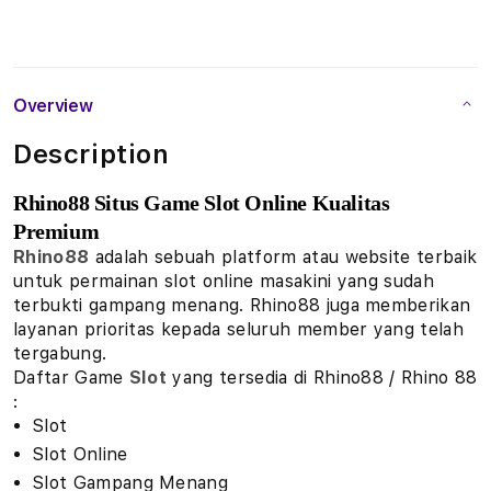
g
T
e
Overview
r
Description
b
Rhino88 Situs Game Slot Online Kualitas
a
Premium
Rhino88
adalah sebuah platform atau website terbaik
i
untuk permainan slot online masakini yang sudah
terbukti gampang menang. Rhino88 juga memberikan
k
layanan prioritas kepada seluruh member yang telah
2
tergabung.
Daftar Game
Slot
yang tersedia di Rhino88 / Rhino 88
0
:
Slot
2
Slot Online
6
Slot Gampang Menang