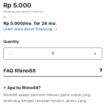
Rp 5.000
P
Shipping
calculated at checkout.
l
or
Rp 5.000
/mo. for 24 mo.
a
Learn more about financing
t
Quantity
f
o
Rhino88
Rhin
-
-
r
Platform
Plat
m
FAQ Rhino88
UMKM
UMK
Slot
Slot
U
Online
Onlin
Gampang
Gam
Apa itu Rhino88?
M
Menang
Mena
Terbaik
Terba
Rhino88 adalah platform hiburan game online yang
K
2026
2026
dirancang dengan tampilan modern, akses yang