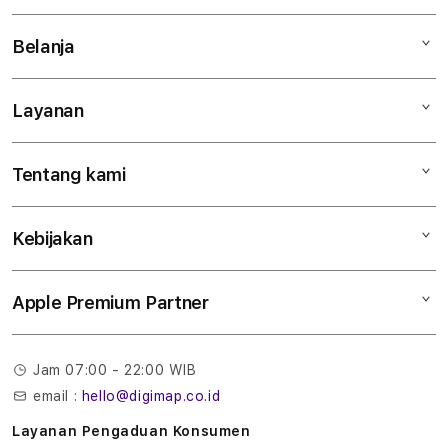
Belanja
Layanan
Mac
iPad
Tentang kami
Digimap Open Studio
iPhone
Metode pembayaran
Watch
Kebijakan
Hubungi kami
Tukar tambah
Musik
Lokasi gerai
Kebijakan garansi
Aksesoris
Apple Premium Partner
Syarat & Ketentuan
Tentang Digimap
Lokasi servis center
Pengiriman
Tentang MAP
Pembatalan transaksi
Jam 07:00 - 22:00 WIB
Privasi
email :
hello@digimap.co.id
Edukasi & Perusahaan
Layanan Pengaduan Konsumen