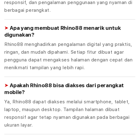
M
responsif, dan pengalaman penggunaan yang nyaman di
berbagai perangkat.
S
l
Apa yang membuat Rhino88 menarik untuk
digunakan?
o
Rhino88 menghadirkan pengalaman digital yang praktis,
t
ringan, dan mudah dipahami. Setiap fitur dibuat agar
pengguna dapat mengakses halaman dengan cepat dan
O
menikmati tampilan yang lebih rapi.
n
Apakah Rhino88 bisa diakses dari perangkat
l
mobile?
i
Ya, Rhino88 dapat diakses melalui smartphone, tablet,
laptop, maupun desktop. Tampilan halaman dibuat
n
responsif agar tetap nyaman digunakan pada berbagai
e
ukuran layar.
G