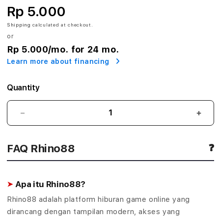
Rp 5.000
P
Shipping
calculated at checkout.
l
or
Rp 5.000
/mo. for 24 mo.
a
Learn more about financing
t
Quantity
f
o
Rhino88
Rhin
r
-
-
Platform
Plat
m
FAQ Rhino88
UMKM
UMK
Slot
Slot
U
Online
Onlin
Gampang
Gam
Apa itu Rhino88?
M
Menang
Mena
Terbaik
Terba
Rhino88 adalah platform hiburan game online yang
K
2026
2026
dirancang dengan tampilan modern, akses yang