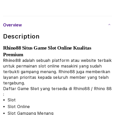
g
T
e
Overview
r
Description
b
Rhino88 Situs Game Slot Online Kualitas
a
Premium
Rhino88
adalah sebuah platform atau website terbaik
i
untuk permainan slot online masakini yang sudah
k
terbukti gampang menang. Rhino88 juga memberikan
layanan prioritas kepada seluruh member yang telah
2
tergabung.
Daftar Game
Slot
yang tersedia di Rhino88 / Rhino 88
0
:
Slot
2
Slot Online
6
Slot Gampang Menang