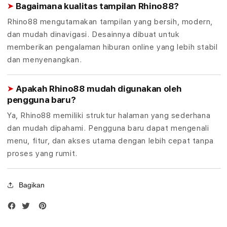
Bagaimana kualitas tampilan Rhino88?
a
Rhino88 mengutamakan tampilan yang bersih, modern,
m
dan mudah dinavigasi. Desainnya dibuat untuk
memberikan pengalaman hiburan online yang lebih stabil
p
dan menyenangkan.
a
Apakah Rhino88 mudah digunakan oleh
n
pengguna baru?
g
Ya, Rhino88 memiliki struktur halaman yang sederhana
dan mudah dipahami. Pengguna baru dapat mengenali
M
menu, fitur, dan akses utama dengan lebih cepat tanpa
e
proses yang rumit.
n
Bagikan
a
n