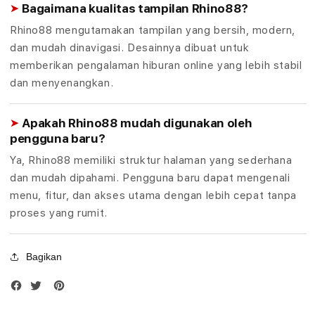
Bagaimana kualitas tampilan Rhino88?
a
Rhino88 mengutamakan tampilan yang bersih, modern,
m
dan mudah dinavigasi. Desainnya dibuat untuk
memberikan pengalaman hiburan online yang lebih stabil
p
dan menyenangkan.
a
Apakah Rhino88 mudah digunakan oleh
n
pengguna baru?
g
Ya, Rhino88 memiliki struktur halaman yang sederhana
dan mudah dipahami. Pengguna baru dapat mengenali
M
menu, fitur, dan akses utama dengan lebih cepat tanpa
e
proses yang rumit.
n
Bagikan
a
n