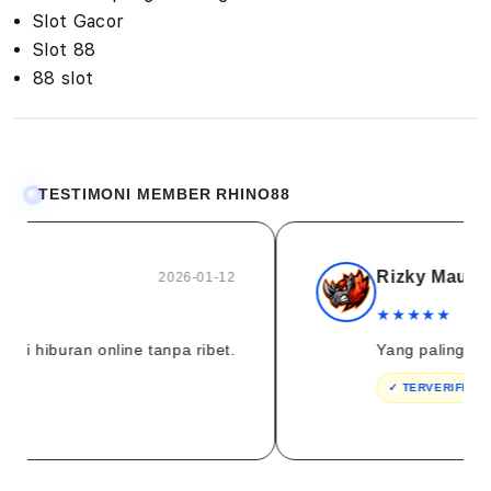
Slot Gacor
Slot 88
88 slot
TESTIMONI MEMBER RHINO88
Rizky Maulana
2026-01-12
★
★
★
★
★
 hiburan online tanpa ribet.
Yang paling saya
✓ TERVERIFIKASI