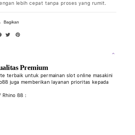
engan lebih cepat tanpa proses yang rumit.
Bagikan
ualitas Premium
e terbaik untuk permainan slot online masakini
88 juga memberikan layanan prioritas kepada
/ Rhino 88 :