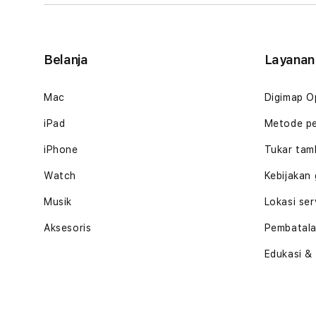
i
k
Belanja
Layanan
2
Mac
Digimap O
0
iPad
Metode p
2
iPhone
Tukar tam
Watch
Kebijakan 
6
Musik
Lokasi ser
Aksesoris
Pembatala
Edukasi &