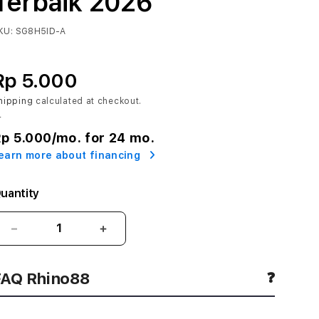
Terbaik 2026
KU:
SG8H5ID-A
Rp 5.000
hipping
calculated at checkout.
r
p 5.000
/mo. for 24 mo.
earn more about financing
uantity
Rhino88
Rhino88
-
-
Platform
Platform
FAQ Rhino88
UMKM
UMKM
Slot
Slot
Online
Online