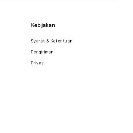
Kebijakan
Syarat & Ketentuan
Pengiriman
Privasi