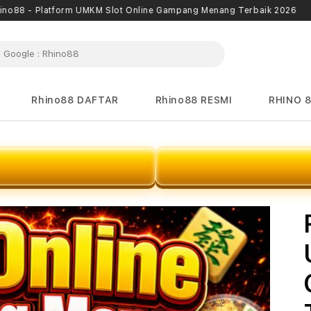
ng Menang Terbaik 2026
Rhin
Rhino88 DAFTAR
Rhino88 RESMI
RHINO 