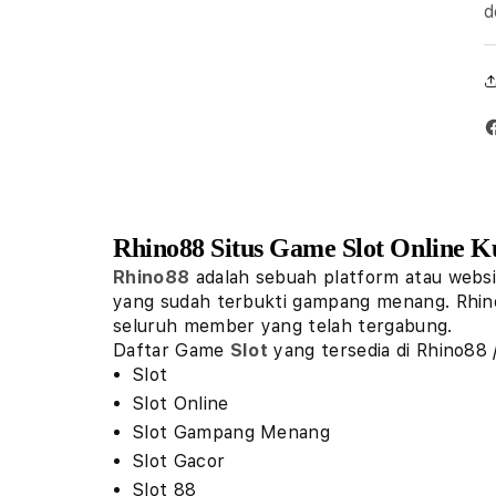
d
Rhino88 Situs Game Slot Online K
Rhino88
adalah sebuah platform atau websit
yang sudah terbukti gampang menang. Rhino
seluruh member yang telah tergabung.
Daftar Game
Slot
yang tersedia di Rhino88 
Slot
Slot Online
Slot Gampang Menang
Slot Gacor
Slot 88