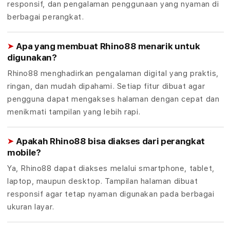
M
responsif, dan pengalaman penggunaan yang nyaman di
berbagai perangkat.
S
l
Apa yang membuat Rhino88 menarik untuk
digunakan?
o
Rhino88 menghadirkan pengalaman digital yang praktis,
t
ringan, dan mudah dipahami. Setiap fitur dibuat agar
pengguna dapat mengakses halaman dengan cepat dan
O
menikmati tampilan yang lebih rapi.
n
Apakah Rhino88 bisa diakses dari perangkat
l
mobile?
i
Ya, Rhino88 dapat diakses melalui smartphone, tablet,
laptop, maupun desktop. Tampilan halaman dibuat
n
responsif agar tetap nyaman digunakan pada berbagai
e
ukuran layar.
G