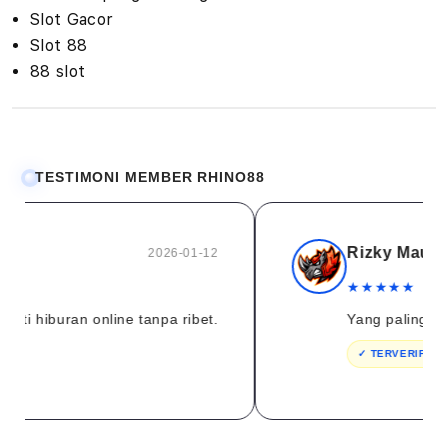
Slot Gacor
Slot 88
88 slot
TESTIMONI MEMBER RHINO88
Rizky Maulan
2026-01-12
★
★
★
★
★
i hiburan online tanpa ribet.
Yang paling saya
✓ TERVERIFIKASI