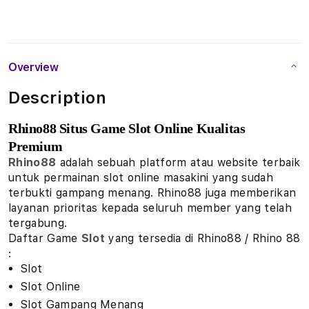
g
T
e
Overview
r
Description
b
Rhino88 Situs Game Slot Online Kualitas
a
Premium
Rhino88
adalah sebuah platform atau website terbaik
i
untuk permainan slot online masakini yang sudah
k
terbukti gampang menang. Rhino88 juga memberikan
layanan prioritas kepada seluruh member yang telah
2
tergabung.
Daftar Game
Slot
yang tersedia di Rhino88 / Rhino 88
0
:
Slot
2
Slot Online
6
Slot Gampang Menang