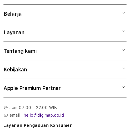
Belanja
Layanan
Mac
iPad
Tentang kami
Digimap Open Studio
iPhone
Metode pembayaran
Watch
Kebijakan
Hubungi kami
Tukar tambah
Musik
Lokasi gerai
Kebijakan garansi
Aksesoris
Apple Premium Partner
Syarat & Ketentuan
Tentang Digimap
Lokasi servis center
Pengiriman
Tentang MAP
Pembatalan transaksi
Jam 07:00 - 22:00 WIB
Privasi
email :
hello@digimap.co.id
Edukasi & Perusahaan
Layanan Pengaduan Konsumen