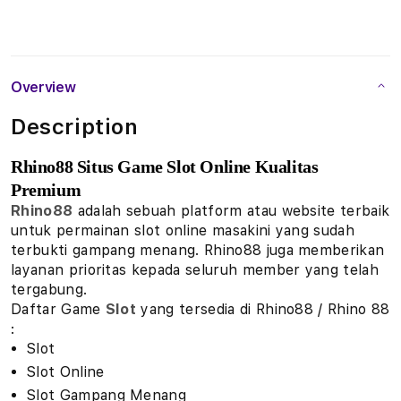
g
T
e
Overview
r
Description
b
Rhino88 Situs Game Slot Online Kualitas
a
Premium
Rhino88
adalah sebuah platform atau website terbaik
i
untuk permainan slot online masakini yang sudah
k
terbukti gampang menang. Rhino88 juga memberikan
layanan prioritas kepada seluruh member yang telah
2
tergabung.
Daftar Game
Slot
yang tersedia di Rhino88 / Rhino 88
0
:
Slot
2
Slot Online
6
Slot Gampang Menang