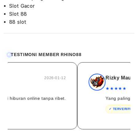
Slot Gacor
Slot 88
88 slot
TESTIMONI MEMBER RHINO88
Rizky Maulana
2026-01-12
★
★
★
★
★
 hiburan online tanpa ribet.
Yang paling saya
✓ TERVERIFIKASI