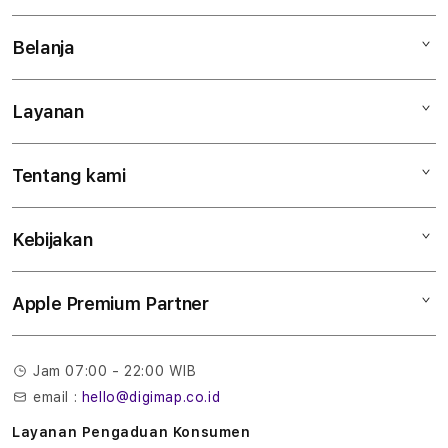
Belanja
Layanan
Mac
iPad
Tentang kami
Digimap Open Studio
iPhone
Metode pembayaran
Watch
Kebijakan
Hubungi kami
Tukar tambah
Musik
Lokasi gerai
Kebijakan garansi
Aksesoris
Apple Premium Partner
Syarat & Ketentuan
Tentang Digimap
Lokasi servis center
Pengiriman
Tentang MAP
Pembatalan transaksi
Jam 07:00 - 22:00 WIB
Privasi
email :
hello@digimap.co.id
Edukasi & Perusahaan
Layanan Pengaduan Konsumen