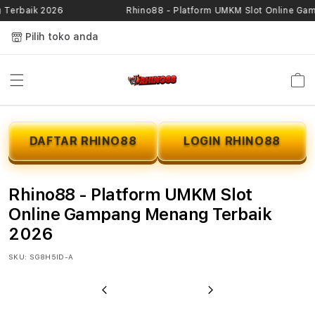
Skip to
 Terbaik 2026
Rhino88 - Platform UMKM Slot Online Ga
content
Pilih toko anda
Keranja
R
h
DAFTAR RHINO88
LOGIN RHINO88
i
Rhino88 - Platform UMKM Slot
n
Online Gampang Menang Terbaik
o
2026
8
SKU:
SG8H5ID-A
8
Previous
Next
-