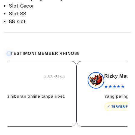
Slot Gacor
Slot 88
88 slot
TESTIMONI MEMBER RHINO88
Rizky Maulan
2026-01-12
★
★
★
★
★
i hiburan online tanpa ribet.
Yang paling say
✓ TERVERIFIKASI