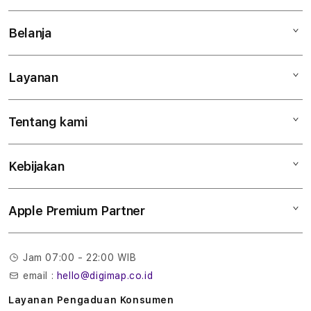
Belanja
Layanan
Mac
iPad
Tentang kami
Digimap Open Studio
iPhone
Metode pembayaran
Watch
Kebijakan
Hubungi kami
Tukar tambah
Musik
Lokasi gerai
Kebijakan garansi
Aksesoris
Apple Premium Partner
Syarat & Ketentuan
Tentang Digimap
Lokasi servis center
Pengiriman
Tentang MAP
Pembatalan transaksi
Jam 07:00 - 22:00 WIB
Privasi
email :
hello@digimap.co.id
Edukasi & Perusahaan
Layanan Pengaduan Konsumen