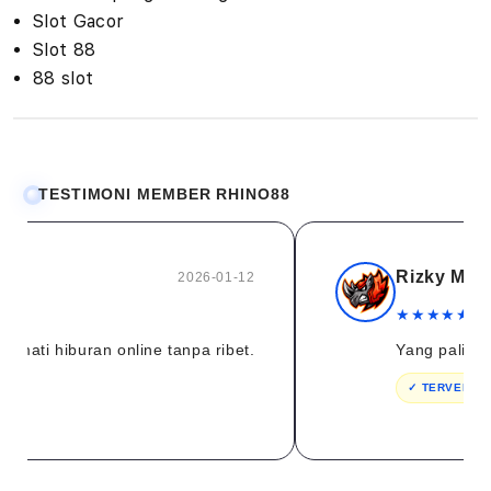
Slot Gacor
Slot 88
88 slot
TESTIMONI MEMBER RHINO88
Rizky Maula
2026-01-12
★
★
★
★
★
ti hiburan online tanpa ribet.
Yang paling sa
✓ TERVERIFIKAS