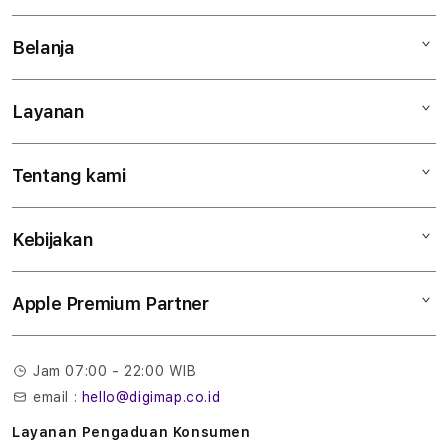
Belanja
Layanan
Mac
iPad
Tentang kami
Digimap Open Studio
iPhone
Metode pembayaran
Watch
Kebijakan
Hubungi kami
Tukar tambah
Musik
Lokasi gerai
Kebijakan garansi
Aksesoris
Apple Premium Partner
Syarat & Ketentuan
Tentang Digimap
Lokasi servis center
Pengiriman
Tentang MAP
Pembatalan transaksi
Jam 07:00 - 22:00 WIB
Privasi
email :
hello@digimap.co.id
Edukasi & Perusahaan
Layanan Pengaduan Konsumen