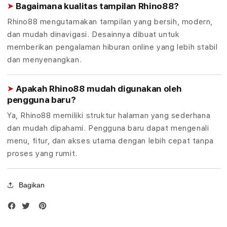
Bagaimana kualitas tampilan Rhino88?
a
Rhino88 mengutamakan tampilan yang bersih, modern,
m
dan mudah dinavigasi. Desainnya dibuat untuk
memberikan pengalaman hiburan online yang lebih stabil
p
dan menyenangkan.
a
Apakah Rhino88 mudah digunakan oleh
n
pengguna baru?
g
Ya, Rhino88 memiliki struktur halaman yang sederhana
dan mudah dipahami. Pengguna baru dapat mengenali
M
menu, fitur, dan akses utama dengan lebih cepat tanpa
e
proses yang rumit.
n
Bagikan
a
n