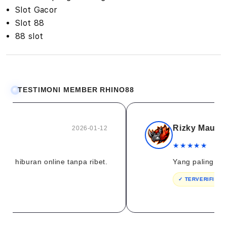
Slot Gacor
Slot 88
88 slot
TESTIMONI MEMBER RHINO88
Rizky Maulana
2026-01-12
★
★
★
★
★
 hiburan online tanpa ribet.
Yang paling saya
✓ TERVERIFIKASI