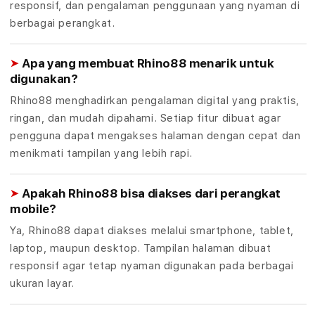
M
responsif, dan pengalaman penggunaan yang nyaman di
berbagai perangkat.
S
l
Apa yang membuat Rhino88 menarik untuk
digunakan?
o
Rhino88 menghadirkan pengalaman digital yang praktis,
t
ringan, dan mudah dipahami. Setiap fitur dibuat agar
pengguna dapat mengakses halaman dengan cepat dan
O
menikmati tampilan yang lebih rapi.
n
Apakah Rhino88 bisa diakses dari perangkat
l
mobile?
i
Ya, Rhino88 dapat diakses melalui smartphone, tablet,
laptop, maupun desktop. Tampilan halaman dibuat
n
responsif agar tetap nyaman digunakan pada berbagai
e
ukuran layar.
G