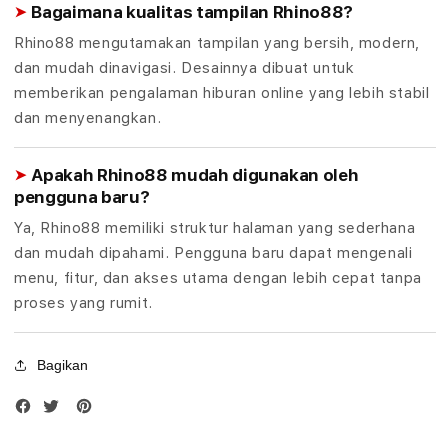
Bagaimana kualitas tampilan Rhino88?
a
Rhino88 mengutamakan tampilan yang bersih, modern,
m
dan mudah dinavigasi. Desainnya dibuat untuk
memberikan pengalaman hiburan online yang lebih stabil
p
dan menyenangkan.
a
Apakah Rhino88 mudah digunakan oleh
n
pengguna baru?
g
Ya, Rhino88 memiliki struktur halaman yang sederhana
dan mudah dipahami. Pengguna baru dapat mengenali
M
menu, fitur, dan akses utama dengan lebih cepat tanpa
e
proses yang rumit.
n
Bagikan
a
n