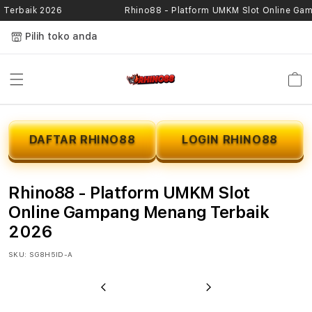
Skip to
Terbaik 2026
Rhino88 - Platform UMKM Slot Online Ga
content
Pilih toko anda
Keranja
R
h
DAFTAR RHINO88
LOGIN RHINO88
i
Rhino88 - Platform UMKM Slot
n
Online Gampang Menang Terbaik
o
2026
8
SKU:
SG8H5ID-A
8
Previous
Next
-