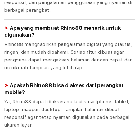
M
responsif, dan pengalaman penggunaan yang nyaman di
berbagai perangkat.
S
l
Apa yang membuat Rhino88 menarik untuk
digunakan?
o
Rhino88 menghadirkan pengalaman digital yang praktis,
t
ringan, dan mudah dipahami. Setiap fitur dibuat agar
pengguna dapat mengakses halaman dengan cepat dan
O
menikmati tampilan yang lebih rapi.
n
Apakah Rhino88 bisa diakses dari perangkat
l
mobile?
i
Ya, Rhino88 dapat diakses melalui smartphone, tablet,
laptop, maupun desktop. Tampilan halaman dibuat
n
responsif agar tetap nyaman digunakan pada berbagai
e
ukuran layar.
G