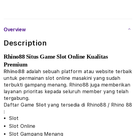
g
T
e
Overview
r
Description
b
Rhino88 Situs Game Slot Online Kualitas
a
Premium
Rhino88
adalah sebuah platform atau website terbaik
i
untuk permainan slot online masakini yang sudah
k
terbukti gampang menang. Rhino88 juga memberikan
layanan prioritas kepada seluruh member yang telah
2
tergabung.
Daftar Game
Slot
yang tersedia di Rhino88 / Rhino 88
0
:
Slot
2
Slot Online
6
Slot Gampang Menang