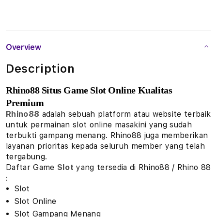
g
T
e
Overview
r
Description
b
Rhino88 Situs Game Slot Online Kualitas
a
Premium
Rhino88
adalah sebuah platform atau website terbaik
i
untuk permainan slot online masakini yang sudah
k
terbukti gampang menang. Rhino88 juga memberikan
layanan prioritas kepada seluruh member yang telah
2
tergabung.
Daftar Game
Slot
yang tersedia di Rhino88 / Rhino 88
0
:
Slot
2
Slot Online
6
Slot Gampang Menang