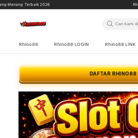
Skip to
Rhino88 - Platform UMKM Slot Online Gampa
content
Rhino88
Rhino88 LOGIN
Rhino88 LINK
R
h
DAFTAR RHINO88
i
Langsung
ke
informasi
n
produk
o