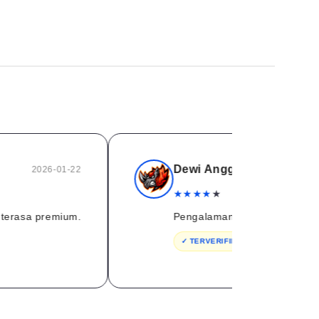
Dewi Anggraini
22
★
★
★
★
★
m.
Pengalaman pakai Rhino88 cukup smooth. Ha
✓ TERVERIFIKASI