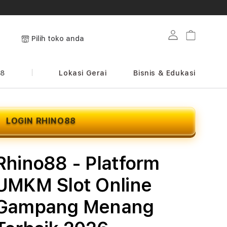
o88 - Platform UMKM Slot Online Gampang Menang Terbaik 2026
Login
Keranjang
Pilih toko anda
88
Lokasi Gerai
Bisnis & Edukasi
LOGIN RHINO88
Rhino88 - Platform
UMKM Slot Online
Gampang Menang