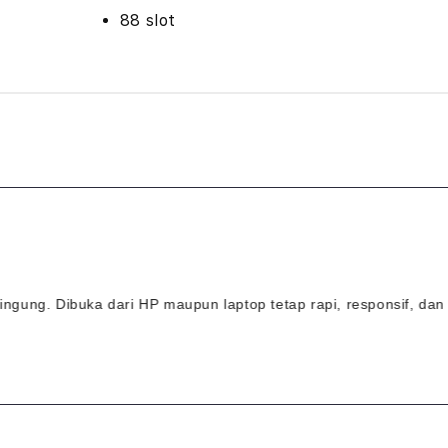
88 slot
2026-01-
dari HP maupun laptop tetap rapi, responsif, dan terasa premiu