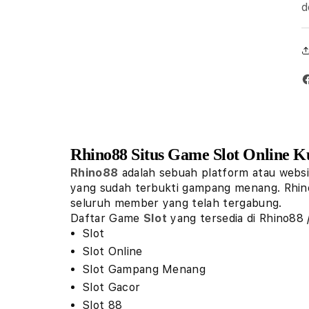
d
Rhino88 Situs Game Slot Online K
Rhino88
adalah sebuah platform atau websit
yang sudah terbukti gampang menang. Rhino
seluruh member yang telah tergabung.
Daftar Game
Slot
yang tersedia di Rhino88 
Slot
Slot Online
Slot Gampang Menang
Slot Gacor
Slot 88