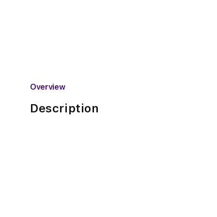
a
m
p
a
Overview
n
Description
g
M
e
n