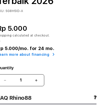
Terbaik 2026
KU:
SG8H5ID-A
Rp 5.000
hipping
calculated at checkout.
r
p 5.000
/mo. for 24 mo.
earn more about financing
uantity
Rhino88
Rhino88
-
-
Platform
Platform
FAQ Rhino88
UMKM
UMKM
Slot
Slot
Online
Online