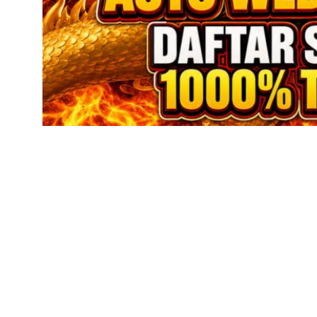
r
m
U
M
Buka
media
1
K
di
modal
M
S
l