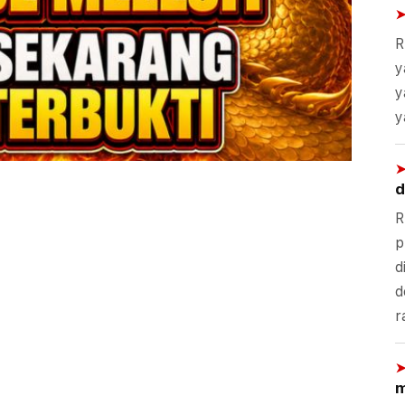
R
y
y
y
d
R
p
d
d
r
m