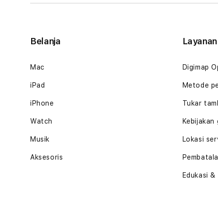
i
k
Belanja
Layanan
2
Mac
Digimap O
0
iPad
Metode p
2
iPhone
Tukar tam
Watch
Kebijakan 
6
Musik
Lokasi ser
Aksesoris
Pembatala
Edukasi &