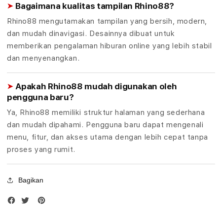
Bagaimana kualitas tampilan Rhino88?
a
Rhino88 mengutamakan tampilan yang bersih, modern,
m
dan mudah dinavigasi. Desainnya dibuat untuk
memberikan pengalaman hiburan online yang lebih stabil
p
dan menyenangkan.
a
Apakah Rhino88 mudah digunakan oleh
n
pengguna baru?
g
Ya, Rhino88 memiliki struktur halaman yang sederhana
dan mudah dipahami. Pengguna baru dapat mengenali
M
menu, fitur, dan akses utama dengan lebih cepat tanpa
e
proses yang rumit.
n
Bagikan
a
n