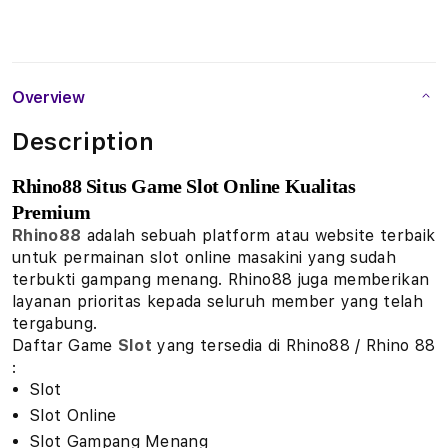
g
T
e
Overview
r
Description
b
Rhino88 Situs Game Slot Online Kualitas
a
Premium
Rhino88
adalah sebuah platform atau website terbaik
i
untuk permainan slot online masakini yang sudah
k
terbukti gampang menang. Rhino88 juga memberikan
layanan prioritas kepada seluruh member yang telah
2
tergabung.
Daftar Game
Slot
yang tersedia di Rhino88 / Rhino 88
0
:
Slot
2
Slot Online
6
Slot Gampang Menang