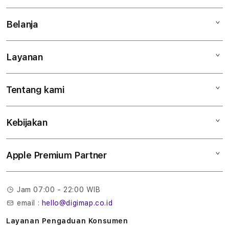
Belanja
Layanan
Mac
iPad
Tentang kami
Digimap Open Studio
iPhone
Metode pembayaran
Watch
Kebijakan
Hubungi kami
Tukar tambah
Musik
Lokasi gerai
Kebijakan garansi
Aksesoris
Apple Premium Partner
Syarat & Ketentuan
Tentang Digimap
Lokasi servis center
Pengiriman
Tentang MAP
Pembatalan transaksi
Jam 07:00 - 22:00 WIB
Privasi
email :
hello@digimap.co.id
Edukasi & Perusahaan
Layanan Pengaduan Konsumen