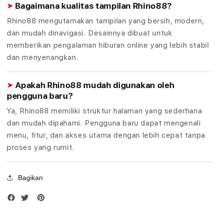
Bagaimana kualitas tampilan Rhino88?
a
Rhino88 mengutamakan tampilan yang bersih, modern,
m
dan mudah dinavigasi. Desainnya dibuat untuk
memberikan pengalaman hiburan online yang lebih stabil
p
dan menyenangkan.
a
Apakah Rhino88 mudah digunakan oleh
n
pengguna baru?
g
Ya, Rhino88 memiliki struktur halaman yang sederhana
dan mudah dipahami. Pengguna baru dapat mengenali
M
menu, fitur, dan akses utama dengan lebih cepat tanpa
e
proses yang rumit.
n
Bagikan
a
n