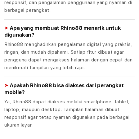
M
responsif, dan pengalaman penggunaan yang nyaman di
berbagai perangkat.
S
l
Apa yang membuat Rhino88 menarik untuk
digunakan?
o
Rhino88 menghadirkan pengalaman digital yang praktis,
t
ringan, dan mudah dipahami. Setiap fitur dibuat agar
pengguna dapat mengakses halaman dengan cepat dan
O
menikmati tampilan yang lebih rapi.
n
Apakah Rhino88 bisa diakses dari perangkat
l
mobile?
i
Ya, Rhino88 dapat diakses melalui smartphone, tablet,
laptop, maupun desktop. Tampilan halaman dibuat
n
responsif agar tetap nyaman digunakan pada berbagai
e
ukuran layar.
G