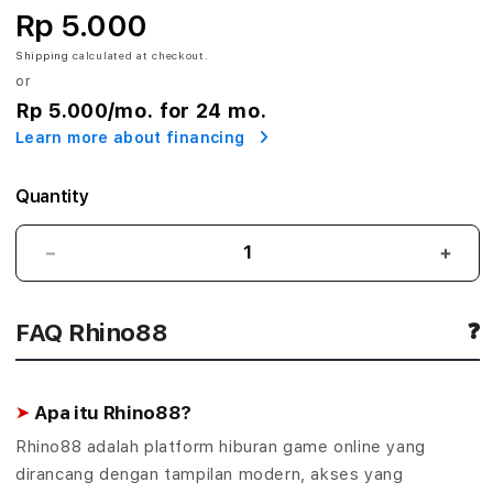
Rp 5.000
P
Shipping
calculated at checkout.
l
or
Rp 5.000
/mo. for 24 mo.
a
Learn more about financing
t
Quantity
f
o
Rhino88
Rhin
r
-
-
Platform
Plat
m
FAQ Rhino88
UMKM
UMK
Slot
Slot
U
Online
Onlin
Gampang
Gam
Apa itu Rhino88?
M
Menang
Mena
Terbaik
Terba
Rhino88 adalah platform hiburan game online yang
K
2026
2026
dirancang dengan tampilan modern, akses yang