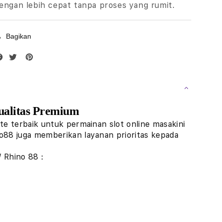
engan lebih cepat tanpa proses yang rumit.
Bagikan
ualitas Premium
e terbaik untuk permainan slot online masakini
88 juga memberikan layanan prioritas kepada
/ Rhino 88 :