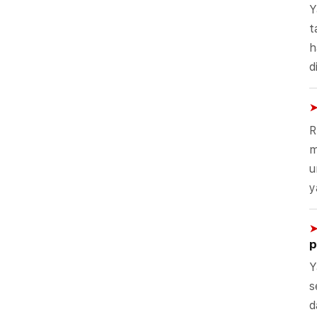
Y
t
h
d
R
m
u
y
p
Y
s
d