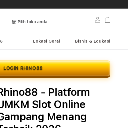
o88 - Platform UMKM Slot Online Gampang Menang Terbaik 2026
Login
Keranjang
Pilih toko anda
88
Lokasi Gerai
Bisnis & Edukasi
LOGIN RHINO88
Rhino88 - Platform
UMKM Slot Online
Gampang Menang