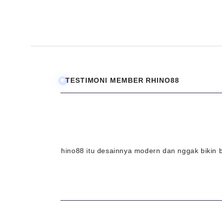
a
n
g
TESTIMONI MEMBER RHINO88
T
e
r
Rhino88 itu desainnya modern dan nggak bikin bingung. Dibuka d
b
a