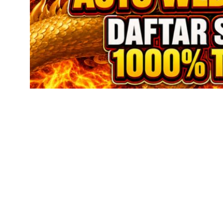
r
m
U
M
Buka
media
1
K
di
modal
M
S
l