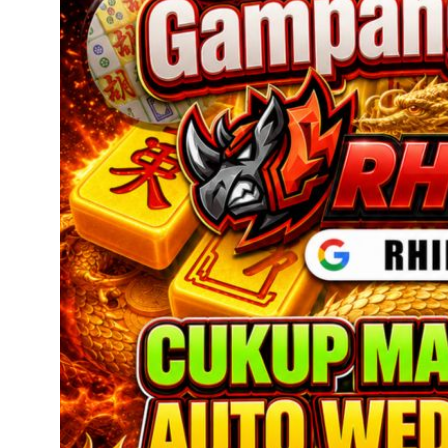
8
8
-
P
l
a
t
f
o