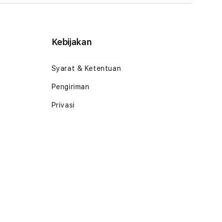
Kebijakan
Syarat & Ketentuan
Pengiriman
Privasi