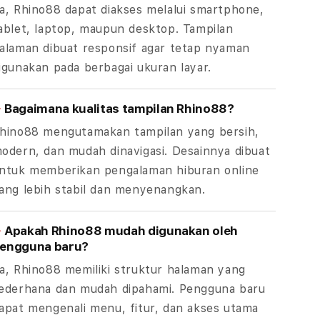
a, Rhino88 dapat diakses melalui smartphone,
ablet, laptop, maupun desktop. Tampilan
alaman dibuat responsif agar tetap nyaman
igunakan pada berbagai ukuran layar.
Bagaimana kualitas tampilan Rhino88?
hino88 mengutamakan tampilan yang bersih,
odern, dan mudah dinavigasi. Desainnya dibuat
ntuk memberikan pengalaman hiburan online
ang lebih stabil dan menyenangkan.
Apakah Rhino88 mudah digunakan oleh
engguna baru?
a, Rhino88 memiliki struktur halaman yang
ederhana dan mudah dipahami. Pengguna baru
apat mengenali menu, fitur, dan akses utama