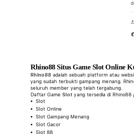
d
Rhino88 Situs Game Slot Online K
Rhino88
adalah sebuah platform atau websit
yang sudah terbukti gampang menang. Rhino
seluruh member yang telah tergabung.
Daftar Game
Slot
yang tersedia di Rhino88 
Slot
Slot Online
Slot Gampang Menang
Slot Gacor
Slot 88